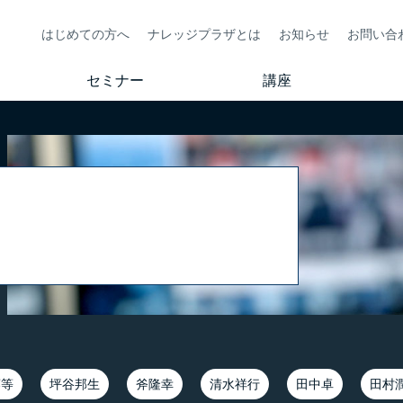
はじめての方へ
ナレッジプラザとは
お知らせ
お問い合
セミナー
講座
藤等
坪谷邦生
斧隆幸
清水祥行
田中卓
田村