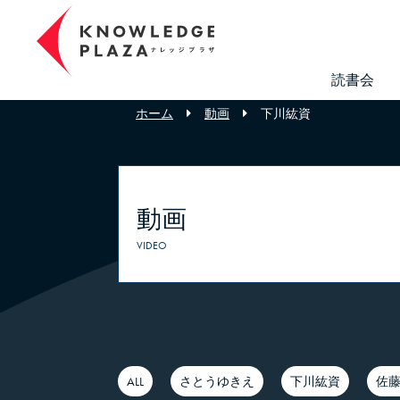
読書会
ホーム
動画
下川紘資
動画
VIDEO
ALL
さとうゆきえ
下川紘資
佐