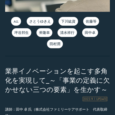
ALL
さとうゆきえ
下川紘資
佐藤等
坪谷邦生
斧隆幸
清水祥行
田中卓
田村潤
業界イノベーションを起こす多角
化を実現して_～「事業の定義に欠
かせない三つの要素」を生かす～
2023.9.1 UPDATE
講師：田中 卓 氏（株式会社ファミリーケアサポート 代表取締