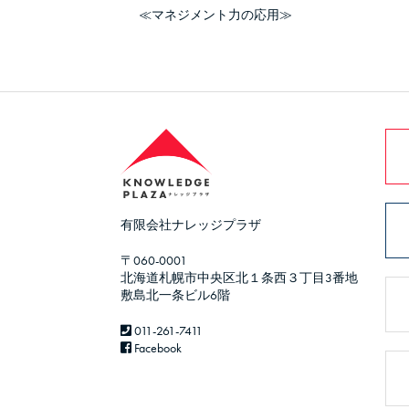
≪マネジメント力の応用≫
有限会社ナレッジプラザ
〒060-0001
北海道札幌市中央区北１条西３丁目3番地
敷島北一条ビル6階
011-261-7411
Facebook