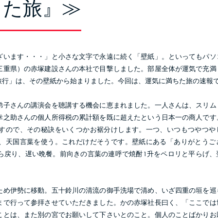
ちた旅』≫
います・・・」と小さな文字で永遠に続く「壁紙」。といってもパソ
三重県）の赤塚建設さんの本社で目撃しました。部屋全体が運気で充満
旅行」は、その壁紙から始まりました。今回は、運気に満ちた旅の速報
子さんの講演会を聴講する機会に恵まれました。一人さんは、スリム
幸之助さんの個人所得税の累計額を既に超えたという日本一の商人です
すので、その秘訣をいくつかお裾分けします。一つ、いつもつやつや
、天国言葉を使う。これだけだそうです。壁紙にある「ありがとうご
ら戻り、遅い晩餐。前向きの言葉の連呼で焼酎1升をペロリと平らげ、
め伊勢に移動。五十鈴川の清流の御手洗場で清め、いざ四重の垣を巡
まで行って参拝させていただきました。かの赤塚社長曰く、「ここでは
ことは、また別の宮でお願いして下さいとのこと。個人のことばかりお