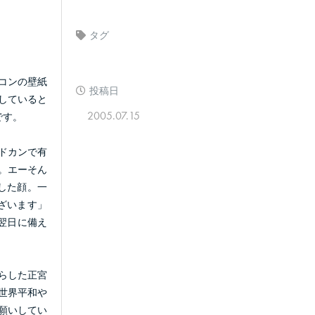
タグ
コンの壁紙
投稿日
していると
2005.07.15
です。
ドカンで有
。エーそん
した顔。一
ざいます」
翌日に備え
らした正宮
世界平和や
願いしてい