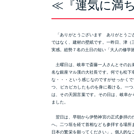
≪『運気に満
「ありがとうございます ありがとうござ
ではなく、建材の壁紙です。一昨日、津（
実感。総勢７名の土日の短い「大人の修学
土曜日は、岐阜で斎藤一人さんとそのお弟
名な銀座マル漢の大社長です。何でも松下
な・・・という感じなのですがせっかくで
つ、ピカピカしたものを身に着ける。一つ
は、その天国言葉です。その日は、岐阜か
ました。
翌日は、早朝から伊勢神宮の正式参拝のた
へ。二つ垣を経て首相なども参拝する場所
日本の繁栄を願ってください」。個人的な