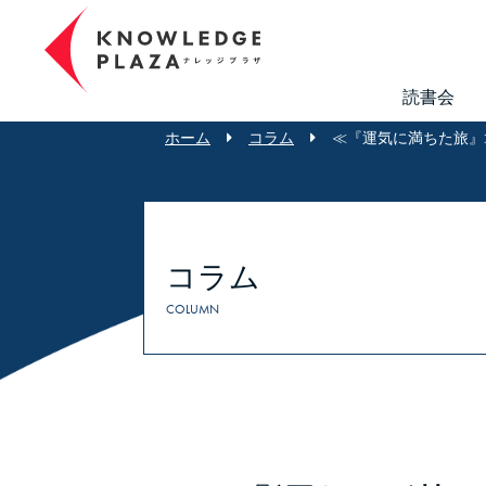
読書会
ホーム
コラム
≪『運気に満ちた旅』
コラム
COLUMN