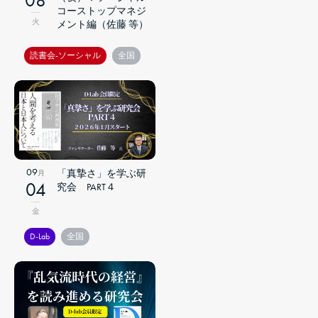
コーストップマネジ
火
メント編（佐藤 等）
読書会-ソーシャル
全国
09
「真摯さ」を学ぶ研
月
04
究会 PART４
金
D-Lab
全国