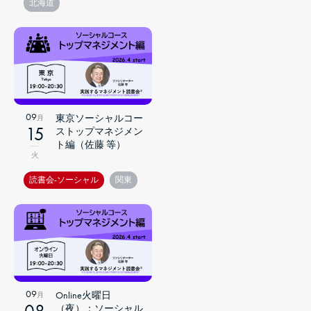
北海道
09
東京ソーシャルコー
月
15
ストップマネジメン
ト編（佐藤 等）
火
読書会-ソーシャル
関東
09
Online火曜日
月
08
（夜）：ソーシャル