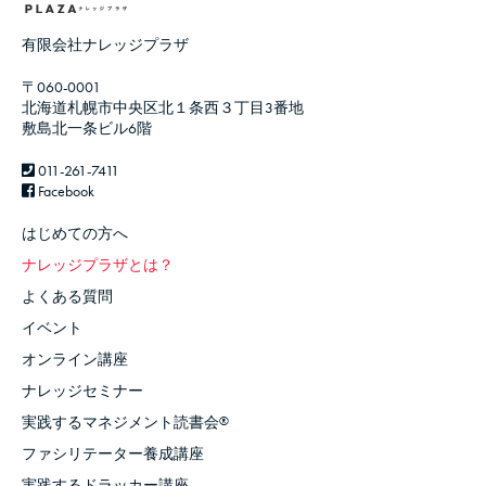
有限会社ナレッジプラザ
〒060-0001
北海道札幌市中央区北１条西３丁目3番地
敷島北一条ビル6階
011-261-7411
Facebook
はじめての方へ
ナレッジプラザとは？
よくある質問
イベント
オンライン講座
ナレッジセミナー
実践するマネジメント読書会
®
ファシリテーター養成講座
実践するドラッカー講座