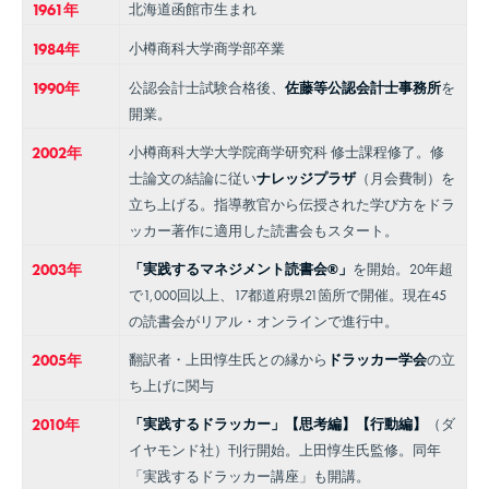
1961年
北海道函館市生まれ
1984年
小樽商科大学商学部卒業
1990年
公認会計士試験合格後、
佐藤等公認会計士事務所
を
開業。
2002年
小樽商科大学大学院商学研究科 修士課程修了。修
士論文の結論に従い
ナレッジプラザ
（月会費制）を
立ち上げる。指導教官から伝授された学び方をドラ
ッカー著作に適用した読書会もスタート。
2003年
「実践するマネジメント読書会®」
を開始。20年超
で1,000回以上、17都道府県21箇所で開催。現在45
の読書会がリアル・オンラインで進行中。
2005年
翻訳者・上田惇生氏との縁から
ドラッカー学会
の立
ち上げに関与
2010年
「実践するドラッカー」【思考編】【行動編】
（ダ
イヤモンド社）刊行開始。上田惇生氏監修。同年
「実践するドラッカー講座」も開講。