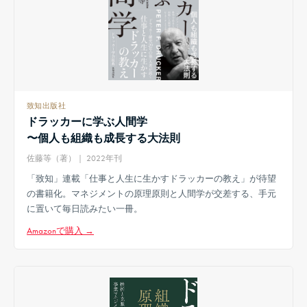
致知出版社
ドラッカーに学ぶ人間学
〜個人も組織も成長する大法則
佐藤等（著）｜ 2022年刊
「致知」連載「仕事と人生に生かすドラッカーの教え」が待望
の書籍化。マネジメントの原理原則と人間学が交差する、手元
に置いて毎日読みたい一冊。
Amazonで購入 →