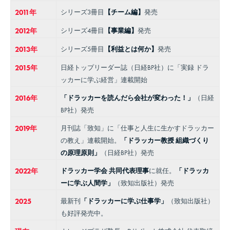
2011年
シリーズ3冊目
【チーム編】
発売
2012年
シリーズ4冊目
【事業編】
発売
2013年
シリーズ5冊目
【利益とは何か】
発売
2015年
日経トップリーダー誌（日経BP社）に「実録 ドラ
ッカーに学ぶ経営」連載開始
2016年
「ドラッカーを読んだら会社が変わった！」
（日経
BP社）発売
2019年
月刊誌「致知」に「仕事と人生に生かすドラッカー
の教え」連載開始。
「ドラッカー教授 組織づくり
の原理原則」
（日経BP社）発売
2022年
ドラッカー学会 共同代表理事
に就任。
「ドラッカ
ーに学ぶ人間学」
（致知出版社）発売
2025
最新刊
「ドラッカーに学ぶ仕事学」
（致知出版社）
も好評発売中。