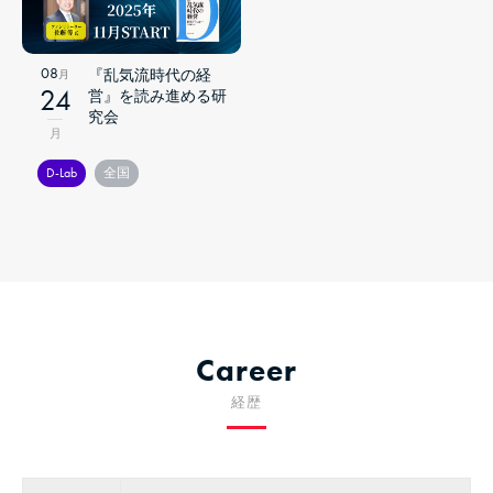
08
『乱気流時代の経
月
24
営』を読み進める研
究会
月
D-Lab
全国
Career
経歴