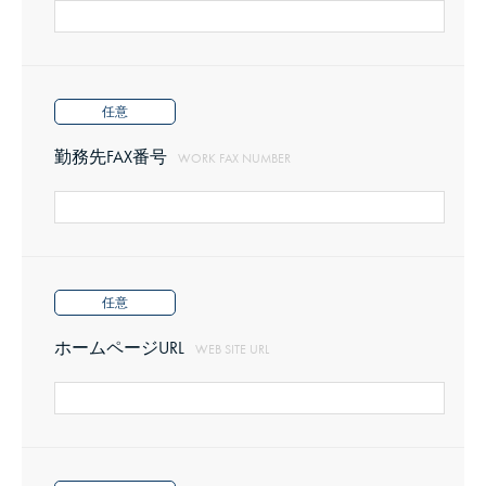
第7条（情報の管理）
任意
勤務先FAX番号
WORK FAX NUMBER
1．
メンバーは、ウィルス対策ソフト等により自己のコン
ピュータの保護に努めるとともに、当サービスに対し
てウィルスなどに侵された情報を送信しないよう適切
な措置を取るものとします。
任意
2．
主催者は、ウィルス対策ソフトやセキュリティシステ
ホームページURL
WEB SITE URL
ムの構築によりウェブサーバーの保護をおこないます
が、その程度について主催者が決定します。
3．
前項にかかわらずメンバーが当サービスを利用してウ
ィルスやハッカーなどの侵入に伴う損害を受けた場合