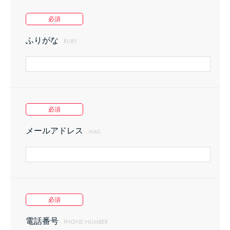
本規約におけるメンバーとは、主催者が運営するナレッジプラ
必須
ザD-LABに参加している企業家・起業家・経営者・事業家・従業
員およびその他の事業推進者並びにその推進にかかわる個人で
ふりがな
RUBY
す。
第4条（メンバー登録）
必須
メールアドレス
MAIL
1．
メンバーとは、別途主催者が定めたナレッジプラザD-
LAB参加申込手続を経て登録した者(以下、｢申込人｣と
いう)であり、第３条の定義に該当する者です。
2．
前項の登録時に当サービスの参加契約が主催者及び登
必須
録したメンバーとの間に成立します。ただし、次の各
号のいずれかに該当する場合、主催者は登録を拒否す
電話番号
PHONE NUMBER
る事ができるものとします。