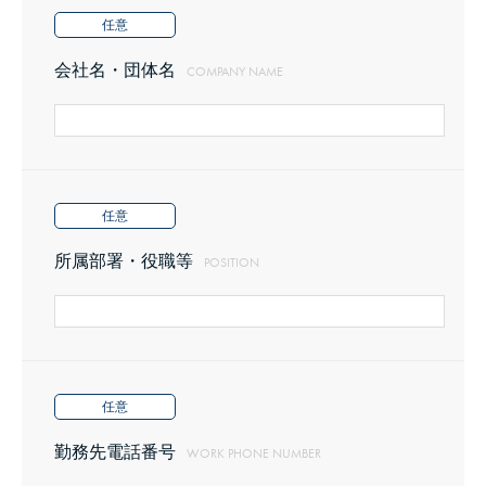
第5条（参加規約の変更）
任意
会社名・団体名
COMPANY NAME
主催者は、メンバーの承諾なく本規約を変更する事ができま
す。なお、変更内容については都度メール及びＳＮＳサービス等
を使用して告知します。
任意
第6条（守秘義務）
所属部署・役職等
POSITION
主催者は、メンバー参加申込書の登録情報につき、「申込者
名」「所属団体名」以外の情報を、第三者に対してその内容を開
示又は遺漏しません。
任意
勤務先電話番号
WORK PHONE NUMBER
第2章 当サービス利用上の取り決め