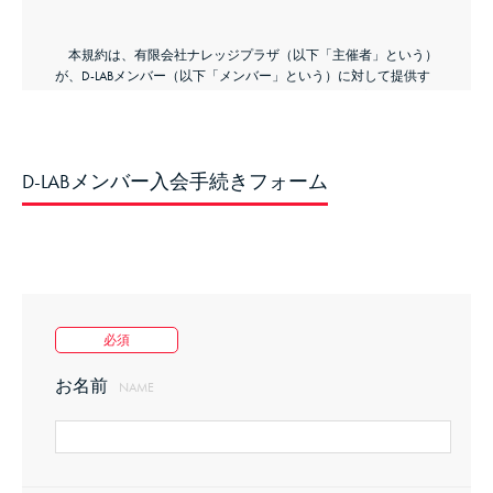
本規約は、有限会社ナレッジプラザ（以下「主催者」という）
が、D-LABメンバー（以下「メンバー」という）に対して提供す
る情報サービス（以下、「当サービス」）に関して適用します。
D-LABメンバー入会手続きフォーム
第2条（当サービスの目的）
当サービスは、解説書の提供および、それに基づく特別セミナ
ー等を主催し、メンバー自身に役立つ情報や継続学習のための素
材及び情報交換の機会を提供する目的で行われます。
必須
お名前
NAME
第3条（メンバーの定義）