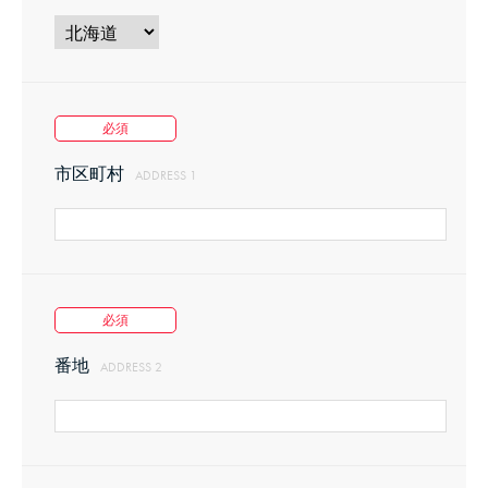
(3)
主催者および受信者の意に反して、広告、宣伝、勧
誘を送信する行為。
必須
(4)
虚偽または不正確な情報を発信しまたは表示する
市区町村
ADDRESS 1
（主催者をして表示させる場合も含む）行為。
(5)
第４条に定めるメンバー以外の者に代理参加をさせ
る行為。
必須
番地
ADDRESS 2
(6)
法令若しくは公序良俗に反し、または他人に不利益
を与える行為。
(7)
前各号のいずれかに該当する他人のデータ・情報な