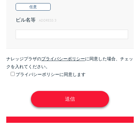
どへリンクを張る行為。
任意
ビル名等
ADDRESS 3
(8)
その他主催者が不適切と判断する行為。
2．
前条各号に該当する行為を発見したときは、主催者は
ナレッジプラザの
プライバシーポリシー
に同意した場合、チェッ
その発言・表示等を削除することができます。
クを入れてください。
プライバシーポリシーに同意します
第9条（当事者解決の原則）
1．
主催者はメンバーが前条に該当する行為を行い、他の
会員に対して損害を与えた場合でも一切の責任を負う
事はありません。