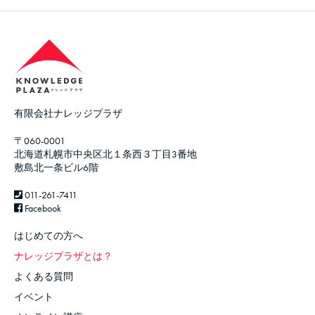
2．
メンバーが他のメンバーの前条による行為によって損
害を被った場合、損害を受けたメンバーと損害を与え
たメンバーは当事者で解決を図るものであり、当該紛
争解決のために主催者が責任を負うものではありませ
ん。
有限会社ナレッジプラザ
3．
前項にかかわらず主催者は、メンバーの行為が前条各
〒060-0001
号のいずれかに該当すると判断した場合、または前項
北海道札幌市中央区北１条西３丁目3番地
に関する紛争が発生したことを知った場合は、原因行
敷島北一条ビル6階
為を行ったメンバーへの事前の通知なしに当該メンバ
ーが送信、表示した（主催者をして表示させる場合も
011-261-7411
含む）情報の一部または全部を削除し、当サービスへ
Facebook
の関与を中止し、または第１４条（主催者からの解
除）に基づく契約の解除をするなど、主催者が適当と
はじめての方へ
判断する措置を講ずることができるものとします。
ナレッジプラザとは？
よくある質問
イベント
4．
前項による主催者の行った行為について当事者たるメ
ンバーはなんらの請求をする事はできないものとしま