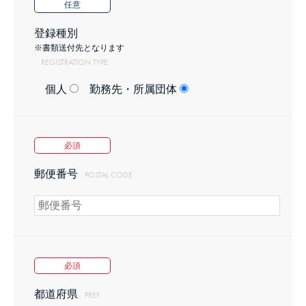
任意
は、主催者はメンバーからの損害の賠償に応じる事は
ありません。
登録種別
※書類送付先となります
REGISTRATION TYPE
個人
勤務先・所属団体
第8条（禁止事項）
1．
メンバーは、当サービスの利用にあたって、以下の各
必須
号の内容に該当する行為を行ってはなりません。
郵便番号
POSTAL CODE
(1)
主催者がメンバーに提供するコンテンツを無断転
載・複製する行為。
必須
(2)
主催者および他人を誹謗中傷し、またはその名誉を
毀損する情報を送信、表示する行為。
都道府県
PREF