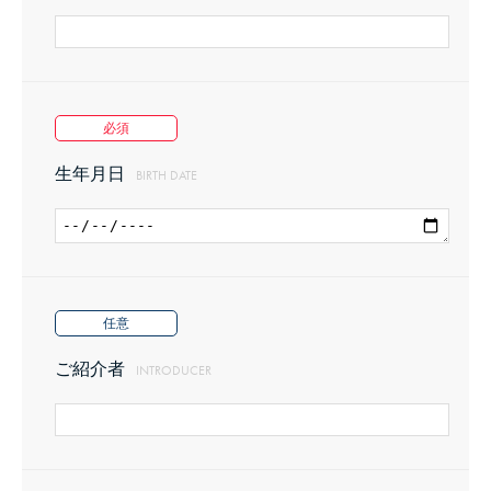
(1)
申込人による虚偽事実の登録。
必須
(2)
申込人が、本参加規約に違反して過去に契約を解除
生年月日
BIRTH DATE
された者である場合。
(3)
その他、主催者が参加を不適当と判断した時。
任意
3．
主催者は、第一項によるメンバーに当サービスに参加
ご紹介者
INTRODUCER
するためのメンバーナンバーを付与します。