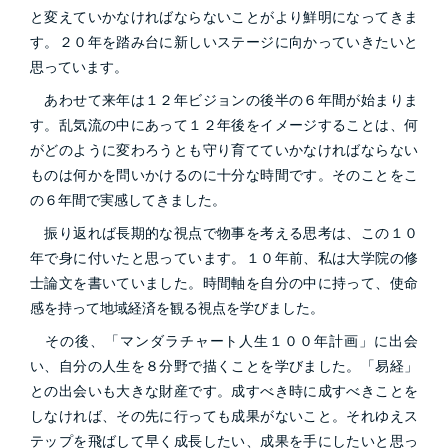
と変えていかなければならないことがより鮮明になってきま
す。２０年を踏み台に新しいステージに向かっていきたいと
思っています。
あわせて来年は１２年ビジョンの後半の６年間が始まりま
す。乱気流の中にあって１２年後をイメージすることは、何
がどのように変わろうとも守り育てていかなければならない
ものは何かを問いかけるのに十分な時間です。そのことをこ
の６年間で実感してきました。
振り返れば長期的な視点で物事を考える思考は、この１０
年で身に付いたと思っています。１０年前、私は大学院の修
士論文を書いていました。時間軸を自分の中に持って、使命
感を持って地域経済を観る視点を学びました。
その後、「マンダラチャート人生１００年計画」に出会
い、自分の人生を８分野で描くことを学びました。「易経」
との出会いも大きな財産です。成すべき時に成すべきことを
しなければ、その先に行っても成果がないこと。それゆえス
テップを飛ばして早く成長したい、成果を手にしたいと思っ