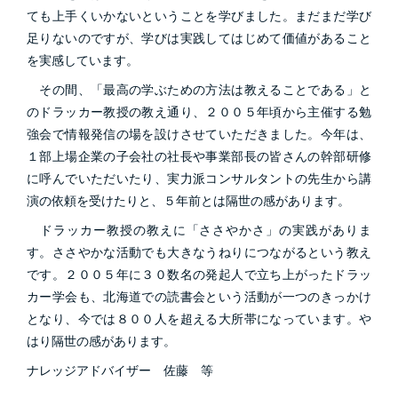
ても上手くいかないということを学びました。まだまだ学び
足りないのですが、学びは実践してはじめて価値があること
を実感しています。
その間、「最高の学ぶための方法は教えることである」と
のドラッカー教授の教え通り、２００５年頃から主催する勉
強会で情報発信の場を設けさせていただきました。今年は、
１部上場企業の子会社の社長や事業部長の皆さんの幹部研修
に呼んでいただいたり、実力派コンサルタントの先生から講
演の依頼を受けたりと、５年前とは隔世の感があります。
ドラッカー教授の教えに「ささやかさ」の実践がありま
す。ささやかな活動でも大きなうねりにつながるという教え
です。２００５年に３０数名の発起人で立ち上がったドラッ
カー学会も、北海道での読書会という活動が一つのきっかけ
となり、今では８００人を超える大所帯になっています。や
はり隔世の感があります。
ナレッジアドバイザー 佐藤 等