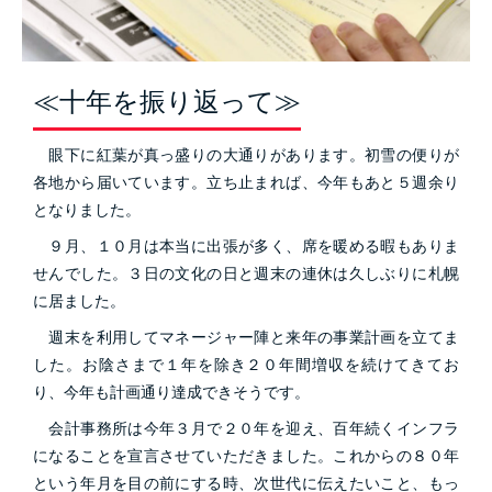
≪十年を振り返って≫
眼下に紅葉が真っ盛りの大通りがあります。初雪の便りが
各地から届いています。立ち止まれば、今年もあと５週余り
となりました。
９月、１０月は本当に出張が多く、席を暖める暇もありま
せんでした。３日の文化の日と週末の連休は久しぶりに札幌
に居ました。
週末を利用してマネージャー陣と来年の事業計画を立てま
した。お陰さまで１年を除き２０年間増収を続けてきてお
り、今年も計画通り達成できそうです。
会計事務所は今年３月で２０年を迎え、百年続くインフラ
になることを宣言させていただきました。これからの８０年
という年月を目の前にする時、次世代に伝えたいこと、もっ