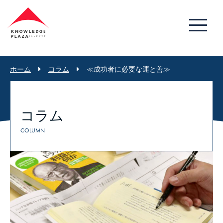
ホーム
コラム
≪成功者に必要な運と善≫
コラム
COLUMN