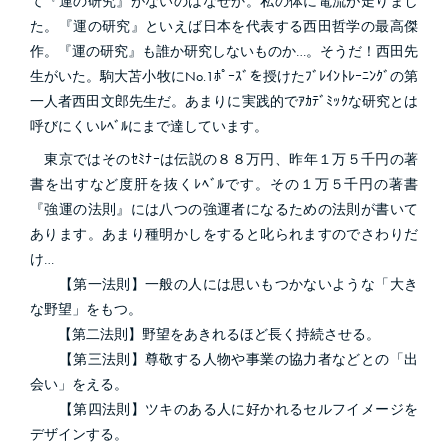
て『運の研究』がないのはなぜか。私の体に電流が走りまし
た。『運の研究』といえば日本を代表する西田哲学の最高傑
作。『運の研究』も誰か研究しないものか…。そうだ！西田先
生がいた。駒大苫小牧にNo.1ﾎﾟｰｽﾞを授けたﾌﾞﾚｲﾝﾄﾚｰﾆﾝｸﾞの第
一人者西田文郎先生だ。あまりに実践的でｱｶﾃﾞﾐｯｸな研究とは
呼びにくいﾚﾍﾞﾙにまで達しています。
東京ではそのｾﾐﾅｰは伝説の８８万円、昨年１万５千円の著
書を出すなど度肝を抜くﾚﾍﾞﾙです。その１万５千円の著書
『強運の法則』には八つの強運者になるための法則が書いて
あります。あまり種明かしをすると叱られますのでさわりだ
け…
【第一法則】一般の人には思いもつかないような「大き
な野望」をもつ。
【第二法則】野望をあきれるほど長く持続させる。
【第三法則】尊敬する人物や事業の協力者などとの「出
会い」をえる。
【第四法則】ツキのある人に好かれるセルフイメージを
デザインする。