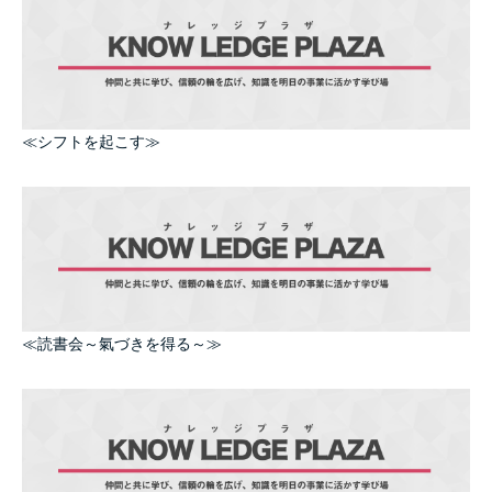
≪シフトを起こす≫
≪読書会～氣づきを得る～≫