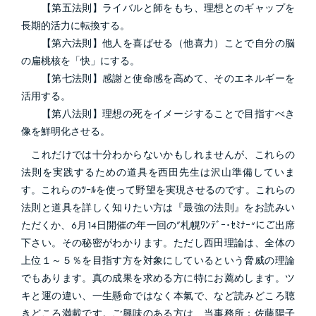
【第五法則】ライバルと師をもち、理想とのギャップを
長期的活力に転換する。
【第六法則】他人を喜ばせる（他喜力）ことで自分の脳
の扁桃核を「快」にする。
【第七法則】感謝と使命感を高めて、そのエネルギーを
活用する。
【第八法則】理想の死をイメージすることで目指すべき
像を鮮明化させる。
これだけでは十分わからないかもしれませんが、これらの
法則を実践するための道具を西田先生は沢山準備していま
す。これらのﾂｰﾙを使って野望を実現させるのです。これらの
法則と道具を詳しく知りたい方は『最強の法則』をお読みい
ただくか、6月14日開催の年一回の”札幌ﾜﾝﾃﾞｰ･ｾﾐﾅｰ“にご出席
下さい。その秘密がわかります。ただし西田理論は、全体の
上位１～５％を目指す方を対象にしているという脅威の理論
でもあります。真の成果を求める方に特にお薦めします。ツ
キと運の違い、一生懸命ではなく本氣で、など読みどころ聴
きどころ満載です。ご興味のある方は、当事務所：佐藤陽子