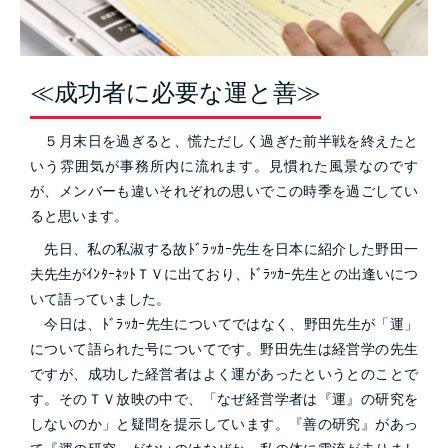
≪成功者に必要な運と善≫
５月末日を過ぎると、慌ただしく過ぎた前半戦を終えたと
いう雰囲気が事務所内に流れます。見慣れた風景なのです
が、メンバーも違いそれぞれの思いでこの時季を過ごしてい
ると思います。
先日、私の私淑する故ﾄﾞﾗｯｶｰ先生を日本に紹介した野田一
夫先生がｲﾝﾀｰﾈｯﾄＴＶに出ており、ﾄﾞﾗｯｶｰ先生との出逢いにつ
いて語っていました。
今日は、ﾄﾞﾗｯｶｰ先生についてではなく、野田先生が「運」
について語られた号についてです。野田先生は経営学の先生
ですが、成功した経営者はよく運があったというとのことで
す。そのＴＶ放映の中で、「なぜ経営学者は『運』の研究を
しないのか」と疑問を提示しています。『善の研究』があっ