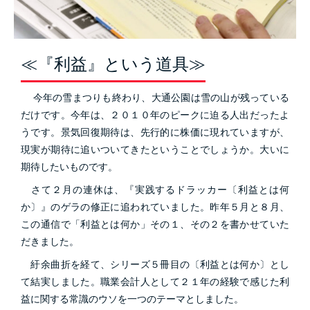
≪『利益』という道具≫
今年の雪まつりも終わり、大通公園は雪の山が残っている
だけです。今年は、２０１０年のピークに迫る人出だったよ
うです。景気回復期待は、先行的に株価に現れていますが、
現実が期待に追いついてきたということでしょうか。大いに
期待したいものです。
さて２月の連休は、『実践するドラッカー〔利益とは何
か〕』のゲラの修正に追われていました。昨年５月と８月、
この通信で「利益とは何か」その１、その２を書かせていた
だきました。
紆余曲折を経て、シリーズ５冊目の〔利益とは何か〕とし
て結実しました。職業会計人として２１年の経験で感じた利
益に関する常識のウソを一つのテーマとしました。