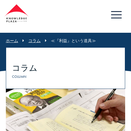
ホーム
コラム
≪『利益』という道具≫
コラム
COLUMN