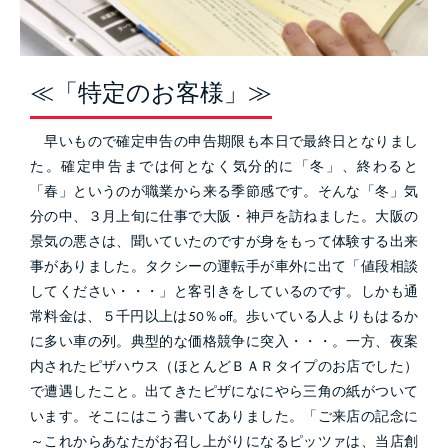
≪「特定のお客様」≫
早いもので確定申告の申告期限も本日で最終日となりまし
た。確定申告までは何となく気分的に「冬」、終わると
「春」というのが職業から来る季節感です。そんな「冬」気
分の中、３月上旬に仕事で大阪・神戸を訪ねました。大阪の
景気の悪さは、聞いていたのですが身をもって体験する出来
事がありました。タクシーの運転手が車外に出て「値段相談
してください・・・」と客引きをしているのです。しかも通
常料金は、５千円以上は50％off。
歩いている人よりもはるか
に多い車の列。典型的な価格競争に突入・・・。一方、夜案
内されたピザハウス（ほとんどＢＡＲタイプのお店でした）
で遭遇したこと。出てきたピザになにやら三角の紙がついて
います。そこにはこう書いてありました。「ご来店の記念に
～これからあなたがお召し上がりになるピッツァは、当店創