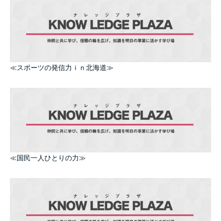
≪スポーツの発信力ｉｎ北海道≫
≪国民一人ひとりの力≫