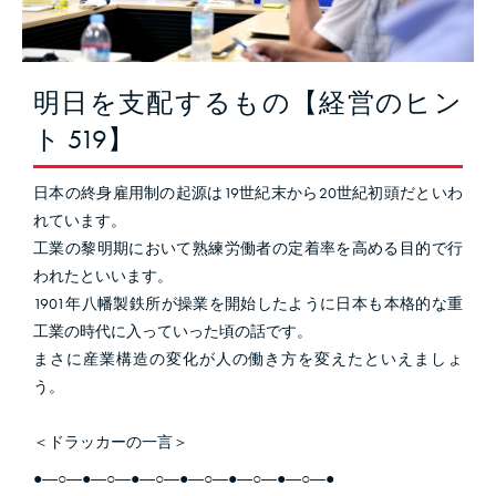
明日を支配するもの【経営のヒン
ト 519】
日本の終身雇用制の起源は19世紀末から20世紀初頭だといわ
れています。
工業の黎明期において熟練労働者の定着率を高める目的で行
われたといいます。
1901年八幡製鉄所が操業を開始したように日本も本格的な重
工業の時代に入っていった頃の話です。
まさに産業構造の変化が人の働き方を変えたといえましょ
う。
＜ドラッカーの一言＞
●―○―●―○―●―○―●―○―●―○―●―○―●