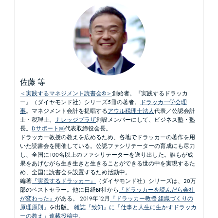
佐藤 等
＜実践するマネジメント読書会®＞
創始者。『実践するドラッカ
ー』（ダイヤモンド社）シリーズ5冊の著者。
ドラッカー学会理
事
。マネジメント会計を提唱する
アウル税理士法人
代表／公認会計
士・税理士。
ナレッジプラザ
創設メンバーにして、ビジネス塾・塾
長。
Dサポート㈱
代表取締役会長。
ドラッカー教授の教えを広めるため、各地でドラッカーの著作を用
いた読書会を開催している。公認ファシリテーターの育成にも尽力
し、全国に100名以上のファシリテーターを送り出した。誰もが成
果をあげながら生き生きと生きることができる世の中を実現するた
め、全国に読書会を設置するため活動中。
編著
『実践するドラッカー』
（ダイヤモンド社）シリーズは、20万
部のベストセラー。他に日経BP社から
『ドラッカーを読んだら会社
が変わった』
がある。 2019年12月
『ドラッカー教授 組織づくりの
原理原則』
を出版。
雑誌『致知』に「仕事と人生に生かすドラッカ
ーの教え」連載投稿中
。