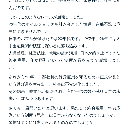
これにより社会は安定し、子供を生み、家を持ち、仕事に励
んだのです。
しかしこのようなレールが崩壊しました。
70年代のオイルショックを引き金とした海運、造船不況は序
曲にすぎませんでした。
日本のバブルが弾けたのは90年代です。1997年、98年には大
手金融機関が破綻し深い谷に落ち込みます。
人員整理、経営破綻、就職の超氷河期…日本が築き上げてきた
終身雇用、年功序列といった制度が音を立てて崩壊しまし
た。
あれから20年、一部社員の終身雇用を守るため非正規労働と
いう逃げ道を生み出し、社会は不安定化しました。
その結果、晩婚化が促進され、産む子供の数が減り日本の未
来がしぼみつつあります。
さて今一度問いたいと思います。果たして終身雇用、年功序
列という制度（思考）は日本からなくなったのでしょうか。
習慣はすぐには変えられるものなのでしょうか。