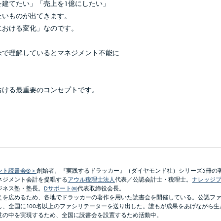
を建てたい」「売上を1億にしたい」
たいものが出てきます。
における変化」なのです。
味で理解しているとマネジメント不能に
おける最重要のコンセプトです。
ント読書会®＞
創始者。『実践するドラッカー』（ダイヤモンド社）シリーズ5冊の
ネジメント会計を提唱する
アウル税理士法人
代表／公認会計士・税理士。
ナレッジ
ジネス塾・塾長。
Dサポート㈱
代表取締役会長。
えを広めるため、各地でドラッカーの著作を用いた読書会を開催している。公認フ
し、全国に100名以上のファシリテーターを送り出した。誰もが成果をあげながら生
世の中を実現するため、全国に読書会を設置するため活動中。