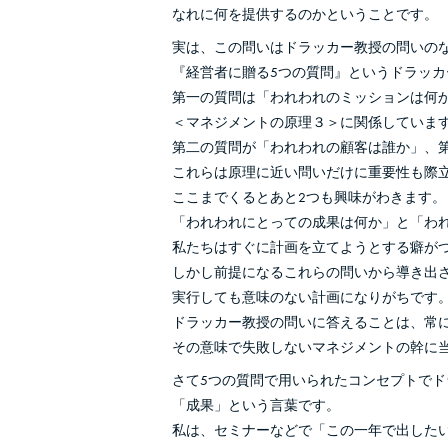
なれに何を提供するのかということです。
実は、この問いはドラッカー教授の問いの
『経営者に贈る5つの質問』というドラッカ
第一の質問は「われわれのミッションは何
＜マネジメントの原理３＞に関係していま
第二の質問が「われわれの顧客は誰か」、
これらは原理に近い問いだけに重要性も際
ここまでくるとあと2つも興味がわきます。
「われわれにとっての成果は何か」と「わ
私たちはすぐに計画を立てようとする癖が
しかし前提になるこれらの問いから導き出
実行しても意味のない計画になりがちです
ドラッカー教授の問いに答えることは、常
その意味で失敗しないマネジメントの幹に
さて5つの質問で用いられたコンセプトで
「成果」という言葉です。
私は、セミナーなどで「この一年で出した