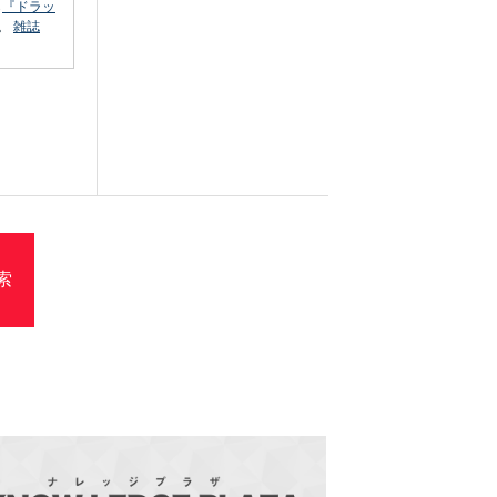
ら
『ドラッ
。
雑誌