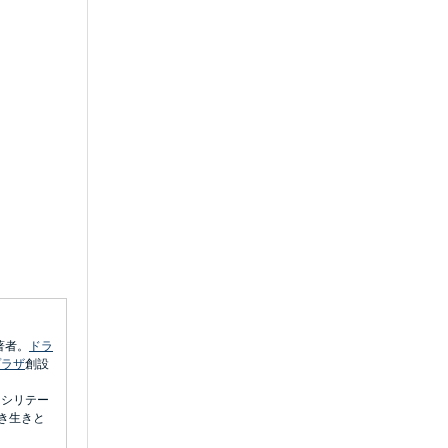
著者。
ドラ
プラザ
創設
ァシリテー
き生きと