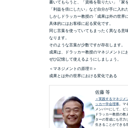
書いてもらうと、「資格を取りたい」「家
「利益を倍にしたい」など自分が手に入れ
しかしドラッカー教授の「成果は外の世界
具体的にはお客様に起る変化です。
同じ言葉を使っていてもまったく異なる意
なります。
そのような言葉が少数ですが存在します。
成果は、ドラッカー教授のマネジメントに
ぜひ記憶して使えるようにしましょう。
＜マネジメントの原理11＞
成果とは外の世界における変化である
佐藤 等
＜実践するマネジメ
ッカー学会理事
。マ
メンバーにして、ビ
ドラッカー教授の教
ターの育成にも尽力
生きることができる