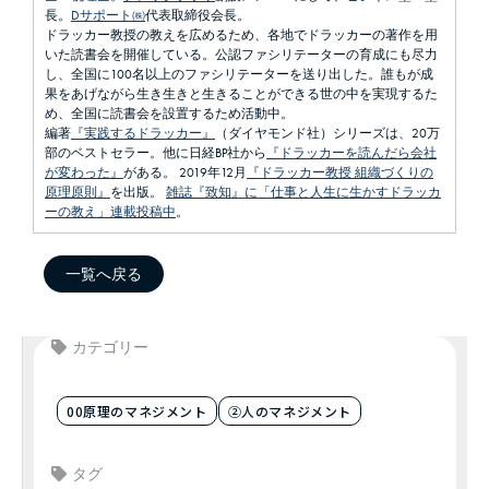
長。
Dサポート㈱
代表取締役会長。
ドラッカー教授の教えを広めるため、各地でドラッカーの著作を用
いた読書会を開催している。公認ファシリテーターの育成にも尽力
し、全国に100名以上のファシリテーターを送り出した。誰もが成
果をあげながら生き生きと生きることができる世の中を実現するた
め、全国に読書会を設置するため活動中。
編著
『実践するドラッカー』
（ダイヤモンド社）シリーズは、20万
部のベストセラー。他に日経BP社から
『ドラッカーを読んだら会社
が変わった』
がある。 2019年12月
『ドラッカー教授 組織づくりの
原理原則』
を出版。
雑誌『致知』に「仕事と人生に生かすドラッカ
ーの教え」連載投稿中
。
一覧へ戻る
カテゴリー
00原理のマネジメント
②人のマネジメント
タグ