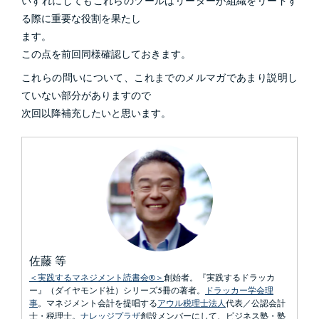
いずれにしてもこれらのツールはリーダーが組織をリードす
る際に重要な役割を果たし
ます。
この点を前回同様確認しておきます。
これらの問いについて、これまでのメルマガであまり説明し
ていない部分がありますので
次回以降補充したいと思います。
佐藤 等
＜実践するマネジメント読書会®＞
創始者。『実践するドラッカ
ー』（ダイヤモンド社）シリーズ5冊の著者。
ドラッカー学会理
事
。マネジメント会計を提唱する
アウル税理士法人
代表／公認会計
士・税理士。
ナレッジプラザ
創設メンバーにして、ビジネス塾・塾