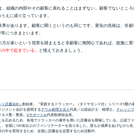
は、組織の内部やその顧客に表れることはまずない。顧客でないところ
のうえに成り立っています。
限界があります。顧客に聞くというのも同じです。変化の兆候は、非顧
が常につきまといます。
の方が多いという現実を踏まえると非顧客に無関心であれば、急激に変
客の中で起きている」
と憶えておきましょう。
ント読書会®＞
創始者。『実践するドラッカー』（ダイヤモンド社）シリーズ5冊の
ネジメント会計を提唱する
アウル税理士法人
代表／公認会計士・税理士。
ナレッジ
ジネス塾・塾長。
Dサポート㈱
代表取締役会長。
えを広めるため、各地でドラッカーの著作を用いた読書会を開催している。公認フ
し、全国に100名以上のファシリテーターを送り出した。誰もが成果をあげながら生
世の中を実現するため、全国に読書会を設置するため活動中。