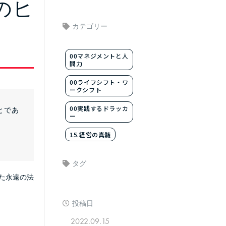
のヒ
カテゴリー
00マネジメントと人
間力
00ライフシフト・ワ
ークシフト
00実践するドラッカ
とであ
ー
15.経営の真髄
タグ
た永遠の法
投稿日
2022.09.15