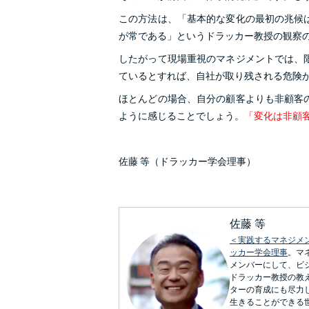
この方法は、「基本的な変化の最初の兆候
が常である」というドラッカー教授の観察
したがって現場重視のマネジメントでは、
ているとすれば、自社が取り残される危険
ほとんどの場合、自分の顧客よりも非顧客
ように感じることでしょう。
「変化は非顧
佐藤 等（ドラッカー学会理事）
佐藤 等
＜実践するマネジメ
ッカー学会理事
。マ
メンバーにして、ビ
ドラッカー教授の教
ターの育成にも尽力
生きることができる