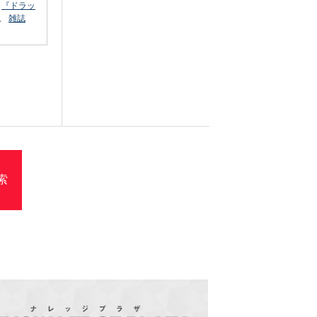
ら
『ドラッ
。
雑誌