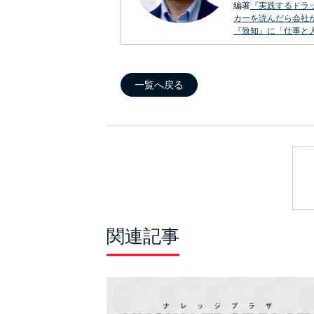
編著
『実践するドラ
カーを読んだら会社
『致知』に「仕事と
一覧へ戻る
関連記事