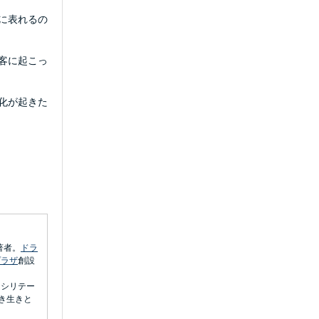
に表れるの
客に起こっ
化が起きた
著者。
ドラ
プラザ
創設
ァシリテー
き生きと