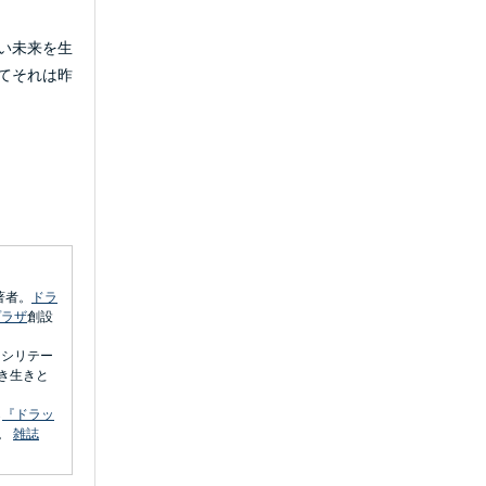
い未来を生
てそれは昨
著者。
ドラ
プラザ
創設
ァシリテー
き生きと
ら
『ドラッ
。
雑誌