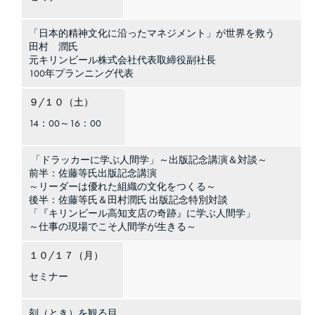
「日本的精神文化に沿ったマネジメント」が世界を救う
田村 潤氏
元キリンビール株式会社代表取締役副社長
100年プランニング代表
９/１０（土）
14：00～16：00
「ドラッカーに学ぶ人間学」～出版記念講演＆対談～
前半：佐藤等氏出版記念講演
～リーダーは優れた組織の文化をつくる～
後半：佐藤等氏＆田村潤氏 出版記念特別対談
「『キリンビール高知支店の奇跡』に学ぶ人間学」
～仕事の現場でこそ人間学が生きる～
１０/１７（月）
セミナー
刻（とき）を観る目