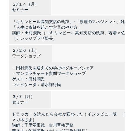
２/１４（月）
セミナー
「キリンビール高知支店の軌跡」×「原理のマネジメント」対談
「人生に奇跡を起こす営業のやり方」
講師：田村潤氏（「キリンビール高知支店の軌跡」著者 × 佐藤
（ナレッジプラザ塾長）
２/２６（土）
ワークショップ
・田村潤氏を迎えての学びのグループシェア
・マンダラチャート質問ワークショップ
ゲスト：田村潤氏
⇒ナビゲータ：清水祥行氏
３/７（月）
セミナー
ドラッカーを読んだら会社が変わった！インタビュー版 ［千
メガネさま］
講師：千里堂眼鏡 古川晋祐専務
聞き手：佐藤等氏（ナレッジプラザ塾長）