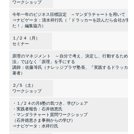
ワークショップ
今年一年のビジネス目標設定 ～マンダラチャートを用いて
⇒ナビゲータ：清水祥行氏（「ドラッカーを読んだら会社が変
た！」編集協力）
１/２４（月）
セミナー
原理のマネジメント ～自分で考え、決定し、行動するために
法」ではなく「原理」を手にする
講師：佐藤等氏（ナレッジプラザ塾長、『実践するドラッカー
著者）
２/５（土）
ワークショップ
・１/２４の月B塾の気づき、学びシェア
・実践者報告：石井徳恵氏
・マンダラチャート質問ワークショップ
（石井徳恵さま事例からの学び）
⇒ナビゲータ：水祥行氏