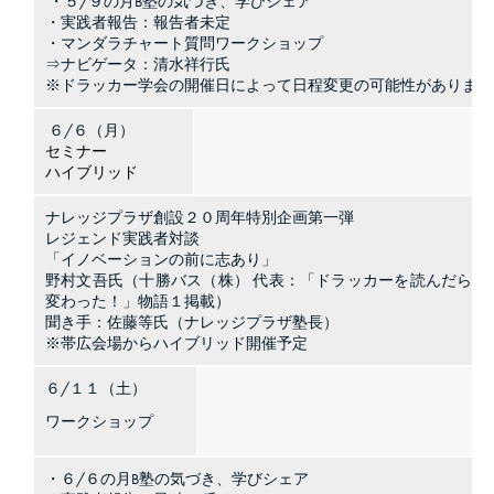
・５/９の月B塾の気づき、学びシェア
・実践者報告：報告者未定
・マンダラチャート質問ワークショップ
⇒ナビゲータ：清水祥行氏
※ドラッカー学会の開催日によって日程変更の可能性があります
６/６（月）
セミナー
ハイブリッド
ナレッジプラザ創設２０周年特別企画第一弾
レジェンド実践者対談
「イノベーションの前に志あり」
野村文吾氏（十勝バス（株） 代表：「ドラッカーを読んだら会
変わった！」物語１掲載）
聞き手：佐藤等氏（ナレッジプラザ塾長）
※帯広会場からハイブリッド開催予定
６/１１（土）
ワークショップ
・６/６の月B塾の気づき、学びシェア