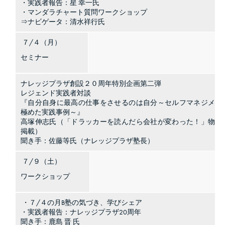
・実践者報告：星 幸一氏
・マンダラチャート質問ワークショップ
⇒ナビゲータ：清水祥行氏
７/４（月）
セミナー
ナレッジプラザ創設２０周年特別企画第二弾
レジェンド実践者対談
『自分自身に最高の仕事をさせるのは自分～セルフマネジメン
極めた実践事例～』
高塚伸志氏（「ドラッカーを読んだら会社が変わった！」物語
掲載）
聞き手：佐藤等氏（ナレッジプラザ塾長）
７/９（土）
ワークショップ
・７/４の月B塾の気づき、学びシェア
・実践者報告：ナレッジプラザ20周年
聞き手：鹿島 晋 氏