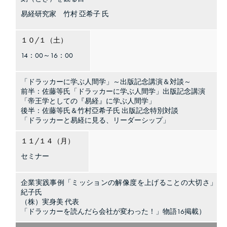
易経研究家 竹村 亞希子 氏
１０/１（土）
14：00～16：00
「ドラッカーに学ぶ人間学」～出版記念講演＆対談～
前半：佐藤等氏「ドラッカーに学ぶ人間学」出版記念講演
「帝王学としての『易経』に学ぶ人間学」
後半：佐藤等氏＆竹村亞希子氏 出版記念特別対談
「ドラッカーと易経に見る、リーダーシップ」
１１/１４（月）
セミナー
企業実践事例「ミッションの解像度を上げることの大切さ」大
紀子氏
（株）実身美 代表
「ドラッカーを読んだら会社が変わった！」物語16掲載）