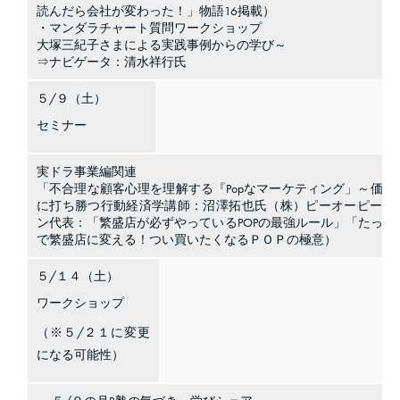
読んだら会社が変わった！」物語16掲載）
・マンダラチャート質問ワークショップ
大塚三紀子さまによる実践事例からの学び～
⇒ナビゲータ：清水祥行氏
５/９（土）
セミナー
実ドラ事業編関連
「不合理な顧客心理を理解する『Popなマーケティング」～価格
に打ち勝つ行動経済学講師：沼澤拓也氏（株）ピーオーピーオ
ン代表：「繁盛店が必ずやっているPOPの最強ルール」「たった
で繁盛店に変える！つい買いたくなるＰＯＰの極意）
５/１４（土）
ワークショップ
（※５/２１に変更
になる可能性）