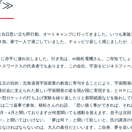
げ≫
当日思い立ち即行動、オートキャンプに行ってきました。いつも家族
参加。家で一人で過ごしていました。チョッピリ寂しく感じましたが、
月に赤平に連れ出しました。行き先は、㈱植松電機さん。ご存知でしょ
ースワークスの代表者でもあります。この会社、宇宙をビジネスフィー
立の目的：北海道発宇宙産業の創造に寄与することにより、宇宙開発
域社会に支えられた新しい宇宙開発の姿を我が国に実現する」とＨＰに
小型ロケットの打ち上げ実験を繰り返したりと新聞紙面などを賑わして
男は二つ返事で参加。植松さんのお話、「思い描く事ができれば、それ
1月・4月と聞いておりますが何度聞いても感動を覚えます。息子は次回
か」と聞いてはいけない。「夢は何？」と聞いて欲しいと。氏の講演の
めなければならないのは、大人の責任だといいます。ご自身、夢を追い