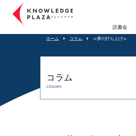
読書会
ホーム
コラム
≪夢の打ち上げ≫
コラム
COLUMN