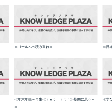
≪ゴールへの積み重ね≫
≪日
≪年末年始～再生≪ｒｅｂｉｒｔｈ≫期間に思う～
≪学
≫