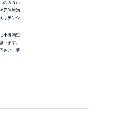
ルの５０ｍ
次元体験満
験はテンシ
に小樽朝里
思います。
絡下さい。夢