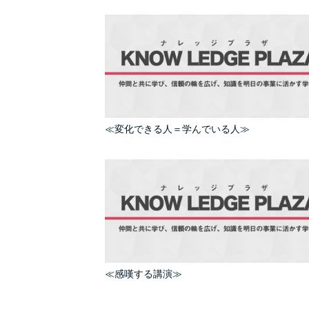
≪変化できる人＝学んでいる人≫
≪感嘆する講演≫