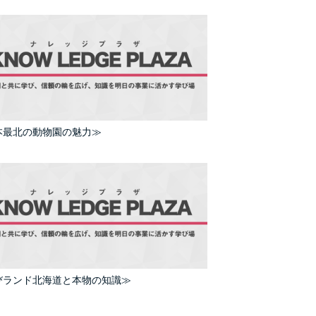
本最北の動物園の魅力≫
びランド北海道と本物の知識≫