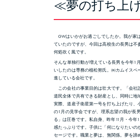
≪夢の打ち上
GWはいかがお過ごしでしたか。我が家は
ていたのですが、今回は高校生の長男は不
何処吹く風です。
そんな単独行動が増えている長男を今年1
いしたのは専務の植松努氏。㈱カムイスペ
進している会社です。
この会社の事業目的は壮大です。「会社設
道民全体で共有できる財産とし、同時に地
実際、道産子衛星第一号を打ち上げたり、
の1月の見学会ですが、理系志望の我が長
る」は圧巻です。私自身、昨年11月・今年
感たっぷりです。子供に「何になりたいの
セージです。職業と夢は、無関係。夢を諦