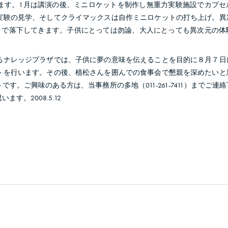
ます。1月は講演の後、ミニロケットを制作し無重力実験施設でカプセ
実験の見学、そしてクライマックスは自作ミニロケットの打ち上げ。異
ートで落下してきます。子供にとっては勿論、大人にとっても異次元の体
ナレッジプラザでは、子供に夢の意味を伝えることを目的に８月７日
トを行います。その後、植松さんを囲んでの食事会で懇親を深めたいと
す。ご興味のある方は、当事務所の多地（011-261-7411）までご連
。2008.5.12