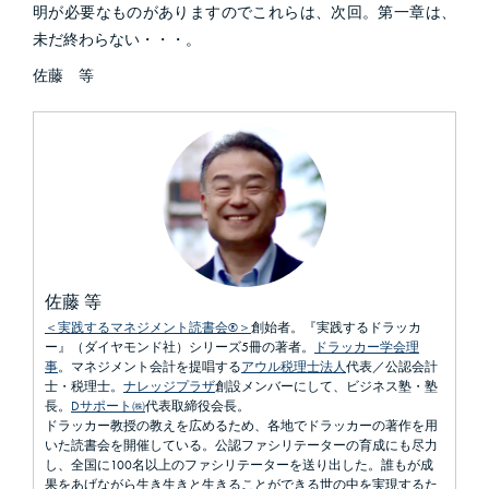
明が必要なものがありますのでこれらは、次回。第一章は、
未だ終わらない・・・。
佐藤 等
佐藤 等
＜実践するマネジメント読書会®＞
創始者。『実践するドラッカ
ー』（ダイヤモンド社）シリーズ5冊の著者。
ドラッカー学会理
事
。マネジメント会計を提唱する
アウル税理士法人
代表／公認会計
士・税理士。
ナレッジプラザ
創設メンバーにして、ビジネス塾・塾
長。
Dサポート㈱
代表取締役会長。
ドラッカー教授の教えを広めるため、各地でドラッカーの著作を用
いた読書会を開催している。公認ファシリテーターの育成にも尽力
し、全国に100名以上のファシリテーターを送り出した。誰もが成
果をあげながら生き生きと生きることができる世の中を実現するた