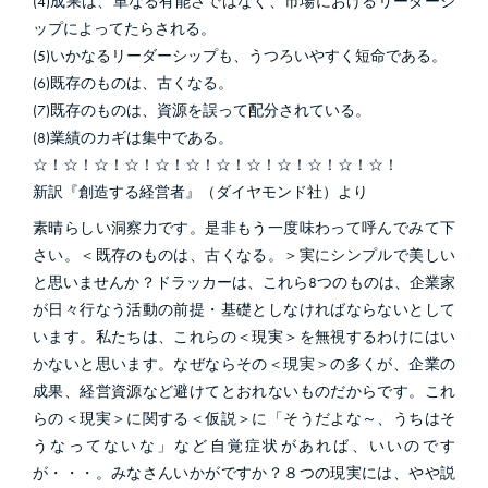
(4)成果は、単なる有能さではなく、市場におけるリーダーシ
ップによってたらされる。
(5)いかなるリーダーシップも、うつろいやすく短命である。
(6)既存のものは、古くなる。
(7)既存のものは、資源を誤って配分されている。
(8)業績のカギは集中である。
☆！☆！☆！☆！☆！☆！☆！☆！☆！☆！☆！☆！
新訳『創造する経営者』（ダイヤモンド社）より
素晴らしい洞察力です。是非もう一度味わって呼んでみて下
さい。＜既存のものは、古くなる。＞実にシンプルで美しい
と思いませんか？ドラッカーは、これら8つのものは、企業家
が日々行なう活動の前提・基礎としなければならないとして
います。私たちは、これらの＜現実＞を無視するわけにはい
かないと思います。なぜならその＜現実＞の多くが、企業の
成果、経営資源など避けてとおれないものだからです。これ
らの＜現実＞に関する＜仮説＞に「そうだよな～、うちはそ
うなってないな」など自覚症状があれば、いいのです
が・・・。みなさんいかがですか？８つの現実には、やや説