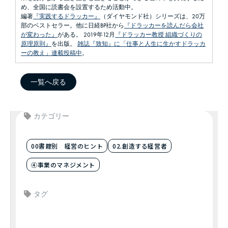
め、全国に読書会を設置するため活動中。
編著
『実践するドラッカー』
（ダイヤモンド社）シリーズは、20万
部のベストセラー。他に日経BP社から
『ドラッカーを読んだら会社
が変わった』
がある。 2019年12月
『ドラッカー教授 組織づくりの
原理原則』
を出版。
雑誌『致知』に「仕事と人生に生かすドラッカ
ーの教え」連載投稿中
。
一覧へ戻る
カテゴリー
00書籍別 経営のヒント
02.創造する経営者
④事業のマネジメント
タグ