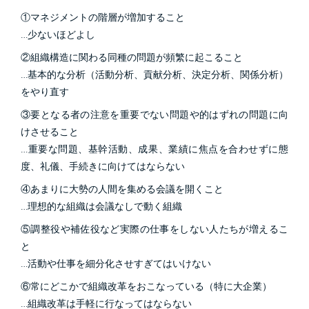
①マネジメントの階層が増加すること
…少ないほどよし
②組織構造に関わる同種の問題が頻繁に起こること
…基本的な分析（活動分析、貢献分析、決定分析、関係分析）
をやり直す
③要となる者の注意を重要でない問題や的はずれの問題に向
けさせること
…重要な問題、基幹活動、成果、業績に焦点を合わせずに態
度、礼儀、手続きに向けてはならない
④あまりに大勢の人間を集める会議を開くこと
…理想的な組織は会議なしで動く組織
⑤調整役や補佐役など実際の仕事をしない人たちが増えるこ
と
…活動や仕事を細分化させすぎてはいけない
⑥常にどこかで組織改革をおこなっている（特に大企業）
…組織改革は手軽に行なってはならない