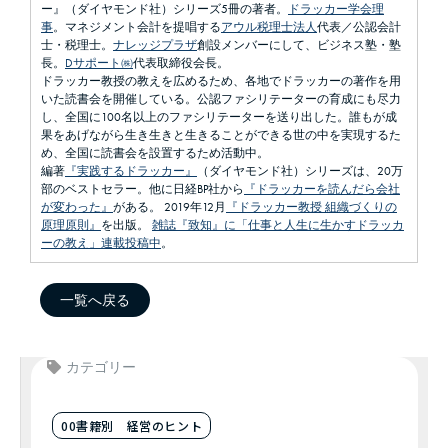
ー』（ダイヤモンド社）シリーズ5冊の著者。
ドラッカー学会理
事
。マネジメント会計を提唱する
アウル税理士法人
代表／公認会計
士・税理士。
ナレッジプラザ
創設メンバーにして、ビジネス塾・塾
長。
Dサポート㈱
代表取締役会長。
ドラッカー教授の教えを広めるため、各地でドラッカーの著作を用
いた読書会を開催している。公認ファシリテーターの育成にも尽力
し、全国に100名以上のファシリテーターを送り出した。誰もが成
果をあげながら生き生きと生きることができる世の中を実現するた
め、全国に読書会を設置するため活動中。
編著
『実践するドラッカー』
（ダイヤモンド社）シリーズは、20万
部のベストセラー。他に日経BP社から
『ドラッカーを読んだら会社
が変わった』
がある。 2019年12月
『ドラッカー教授 組織づくりの
原理原則』
を出版。
雑誌『致知』に「仕事と人生に生かすドラッカ
ーの教え」連載投稿中
。
一覧へ戻る
カテゴリー
00書籍別 経営のヒント