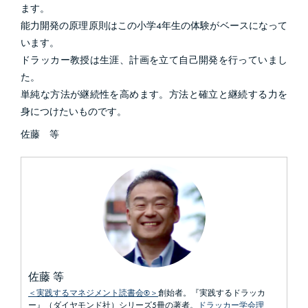
ます。
能力開発の原理原則はこの小学4年生の体験がベースになって
います。
ドラッカー教授は生涯、計画を立て自己開発を行っていまし
た。
単純な方法が継続性を高めます。方法と確立と継続する力を
身につけたいものです。
佐藤 等
佐藤 等
＜実践するマネジメント読書会®＞
創始者。『実践するドラッカ
ー』（ダイヤモンド社）シリーズ5冊の著者。
ドラッカー学会理