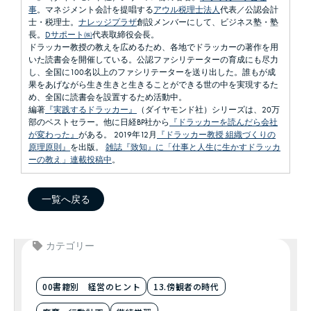
事
。マネジメント会計を提唱する
アウル税理士法人
代表／公認会計
士・税理士。
ナレッジプラザ
創設メンバーにして、ビジネス塾・塾
長。
Dサポート㈱
代表取締役会長。
ドラッカー教授の教えを広めるため、各地でドラッカーの著作を用
いた読書会を開催している。公認ファシリテーターの育成にも尽力
し、全国に100名以上のファシリテーターを送り出した。誰もが成
果をあげながら生き生きと生きることができる世の中を実現するた
め、全国に読書会を設置するため活動中。
編著
『実践するドラッカー』
（ダイヤモンド社）シリーズは、20万
部のベストセラー。他に日経BP社から
『ドラッカーを読んだら会社
が変わった』
がある。 2019年12月
『ドラッカー教授 組織づくりの
原理原則』
を出版。
雑誌『致知』に「仕事と人生に生かすドラッカ
ーの教え」連載投稿中
。
一覧へ戻る
カテゴリー
00書籍別 経営のヒント
13.傍観者の時代