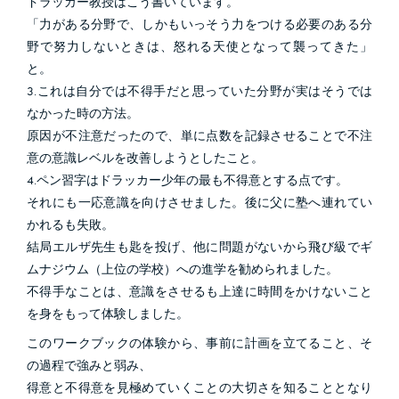
ドラッカー教授はこう書いています。
「力がある分野で、しかもいっそう力をつける必要のある分
野で努力しないときは、怒れる天使となって襲ってきた」
と。
3.これは自分では不得手だと思っていた分野が実はそうでは
なかった時の方法。
原因が不注意だったので、単に点数を記録させることで不注
意の意識レベルを改善しようとしたこと。
4.ペン習字はドラッカー少年の最も不得意とする点です。
それにも一応意識を向けさせました。後に父に塾へ連れてい
かれるも失敗。
結局エルザ先生も匙を投げ、他に問題がないから飛び級でギ
ムナジウム（上位の学校）への進学を勧められました。
不得手なことは、意識をさせるも上達に時間をかけないこと
を身をもって体験しました。
このワークブックの体験から、事前に計画を立てること、そ
の過程で強みと弱み、
得意と不得意を見極めていくことの大切さを知ることとなり