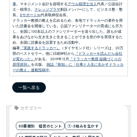
事
。マネジメント会計を提唱する
アウル税理士法人
代表／公認会計
士・税理士。
ナレッジプラザ
創設メンバーにして、ビジネス塾・塾
長。
Dサポート㈱
代表取締役会長。
ドラッカー教授の教えを広めるため、各地でドラッカーの著作を用
いた読書会を開催している。公認ファシリテーターの育成にも尽力
し、全国に100名以上のファシリテーターを送り出した。誰もが成
果をあげながら生き生きと生きることができる世の中を実現するた
め、全国に読書会を設置するため活動中。
編著
『実践するドラッカー』
（ダイヤモンド社）シリーズは、20万
部のベストセラー。他に日経BP社から
『ドラッカーを読んだら会社
が変わった』
がある。 2019年12月
『ドラッカー教授 組織づくりの
原理原則』
を出版。
雑誌『致知』に「仕事と人生に生かすドラッカ
ーの教え」連載投稿中
。
一覧へ戻る
カテゴリー
00書籍別 経営のヒント
①-3強みを生かす