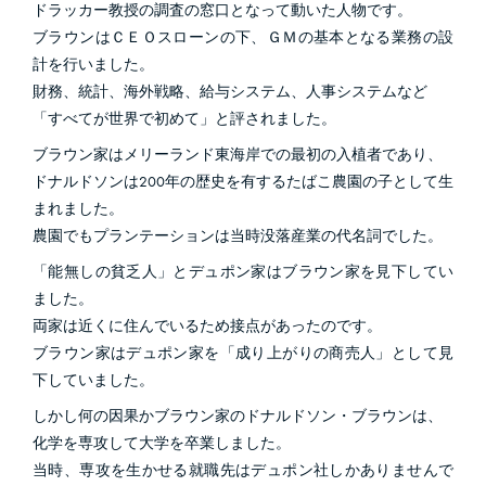
ドラッカー教授の調査の窓口となって動いた人物です。
ブラウンはＣＥＯスローンの下、ＧＭの基本となる業務の設
計を行いました。
財務、統計、海外戦略、給与システム、人事システムなど
「すべてが世界で初めて」と評されました。
ブラウン家はメリーランド東海岸での最初の入植者であり、
ドナルドソンは200年の歴史を有するたばこ農園の子として生
まれました。
農園でもプランテーションは当時没落産業の代名詞でした。
「能無しの貧乏人」とデュポン家はブラウン家を見下してい
ました。
両家は近くに住んでいるため接点があったのです。
ブラウン家はデュポン家を「成り上がりの商売人」として見
下していました。
しかし何の因果かブラウン家のドナルドソン・ブラウンは、
化学を専攻して大学を卒業しました。
当時、専攻を生かせる就職先はデュポン社しかありませんで