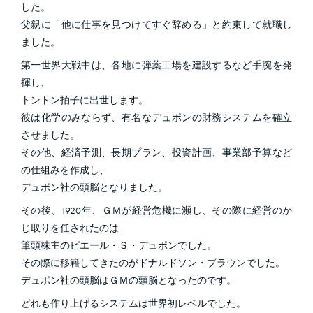
した。
父親に「他に仕事を見つけてすぐ辞める」と約束して就職し
ました。
第一世界大戦中は、各地に弾薬工場を建設するなど手腕を発
揮し、
トントン拍子に出世します。
彼は化学のみならず、有名なデュポンの財務システムを確立
させました。
その他、経済予測、長期プラン、投資計画、事業部予算など
の仕組みを作成し、
デュポン社の頭脳となりました。
その後、1920年、ＧＭが経営危機に瀕し、その際に経営のか
じ取りを任されたのは
筆頭株主のピエール・Ｓ・デュポンでした。
その際に移籍してきたのがドナルドソン・ブラウンでした。
デュポン社の頭脳はＧＭの頭脳となったのです。
どれも作り上げるシステムは世界初レベルでした。