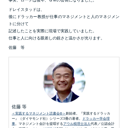
事実、ローチは後年、ＧＭの会長になりました。
ドレイスタッドは、
後にドラッカー教授が仕事のマネジメントと人のマネジメン
トに分けて
記述したことを実際に現場で実践していました。
仕事と人に向ける眼差しの鋭さと温かさが光ります。
佐藤 等
佐藤 等
＜実践するマネジメント読書会®＞
創始者。『実践するドラッカ
ー』（ダイヤモンド社）シリーズ5冊の著者。
ドラッカー学会理
事
。マネジメント会計を提唱する
アウル税理士法人
代表／公認会計