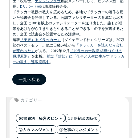
士・税理士。
ナレッジプラザ
創設メンバーにして、ビジネス塾・塾
長。
Dサポート㈱
代表取締役会長。
ドラッカー教授の教えを広めるため、各地でドラッカーの著作を用
いた読書会を開催している。公認ファシリテーターの育成にも尽力
し、全国に100名以上のファシリテーターを送り出した。誰もが成
果をあげながら生き生きと生きることができる世の中を実現するた
め、全国に読書会を設置するため活動中。
編著
『実践するドラッカー』
（ダイヤモンド社）シリーズは、20万
部のベストセラー。他に日経BP社から
『ドラッカーを読んだら会社
が変わった』
がある。 2019年12月
『ドラッカー教授 組織づくりの
原理原則』
を出版。
雑誌『致知』に「仕事と人生に生かすドラッカ
ーの教え」連載投稿中
。
一覧へ戻る
カテゴリー
00書籍別 経営のヒント
13.傍観者の時代
②人のマネジメント
③仕事のマネジメント