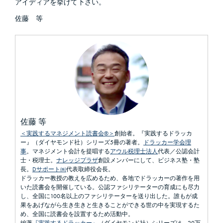
アイディアを挙げて下さい。
佐藤 等
佐藤 等
＜実践するマネジメント読書会®＞
創始者。『実践するドラッカ
ー』（ダイヤモンド社）シリーズ5冊の著者。
ドラッカー学会理
事
。マネジメント会計を提唱する
アウル税理士法人
代表／公認会計
士・税理士。
ナレッジプラザ
創設メンバーにして、ビジネス塾・塾
長。
Dサポート㈱
代表取締役会長。
ドラッカー教授の教えを広めるため、各地でドラッカーの著作を用
いた読書会を開催している。公認ファシリテーターの育成にも尽力
し、全国に100名以上のファシリテーターを送り出した。誰もが成
果をあげながら生き生きと生きることができる世の中を実現するた
め、全国に読書会を設置するため活動中。