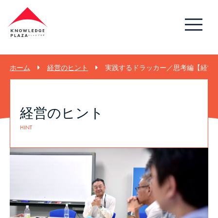
ホーム
経営のヒント
実践するドラッカー／思考編【経営のヒ
経営のヒント
HINT