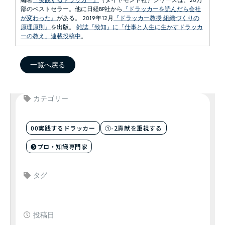
編著
『実践するドラッカー』
（ダイヤモンド社）シリーズは、20万
部のベストセラー。他に日経BP社から
『ドラッカーを読んだら会社
が変わった』
がある。 2019年12月
『ドラッカー教授 組織づくりの
原理原則』
を出版。
雑誌『致知』に「仕事と人生に生かすドラッカ
ーの教え」連載投稿中
。
一覧へ戻る
カテゴリー
00実践するドラッカー
①-2貢献を重視する
❸プロ・知識専門家
タグ
投稿日