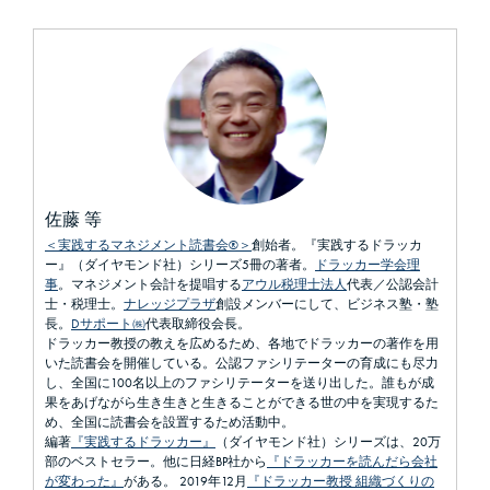
佐藤 等
＜実践するマネジメント読書会®＞
創始者。『実践するドラッカ
ー』（ダイヤモンド社）シリーズ5冊の著者。
ドラッカー学会理
事
。マネジメント会計を提唱する
アウル税理士法人
代表／公認会計
士・税理士。
ナレッジプラザ
創設メンバーにして、ビジネス塾・塾
長。
Dサポート㈱
代表取締役会長。
ドラッカー教授の教えを広めるため、各地でドラッカーの著作を用
いた読書会を開催している。公認ファシリテーターの育成にも尽力
し、全国に100名以上のファシリテーターを送り出した。誰もが成
果をあげながら生き生きと生きることができる世の中を実現するた
め、全国に読書会を設置するため活動中。
編著
『実践するドラッカー』
（ダイヤモンド社）シリーズは、20万
部のベストセラー。他に日経BP社から
『ドラッカーを読んだら会社
が変わった』
がある。 2019年12月
『ドラッカー教授 組織づくりの