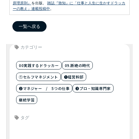
原理原則』
を出版。
雑誌『致知』に「仕事と人生に生かすドラッカ
ーの教え」連載投稿中
。
一覧へ戻る
カテゴリー
00実践するドラッカー
09.断絶の時代
①セルフマネジメント
❶経営幹部
❷マネジャー / 5つの仕事
❸プロ・知識専門家
継続学習
タグ