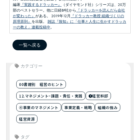
編著
『実践するドラッカー』
（ダイヤモンド社）シリーズは、20万
部のベストセラー。他に日経BP社から
『ドラッカーを読んだら会社
が変わった』
がある。 2019年12月
『ドラッカー教授 組織づくりの
原理原則』
を出版。
雑誌『致知』に「仕事と人生に生かすドラッカ
ーの教え」連載投稿中
。
一覧へ戻る
カテゴリー
00書籍別 経営のヒント
12.マネジメント~課題・責任・実践
❶経営幹部
④事業のマネジメント
事業定義・戦略
組織の強み
経営資源
タグ