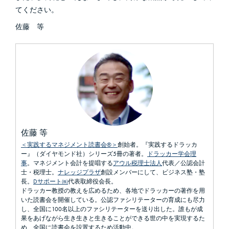
てください。
佐藤 等
佐藤 等
＜実践するマネジメント読書会®＞
創始者。『実践するドラッカ
ー』（ダイヤモンド社）シリーズ5冊の著者。
ドラッカー学会理
事
。マネジメント会計を提唱する
アウル税理士法人
代表／公認会計
士・税理士。
ナレッジプラザ
創設メンバーにして、ビジネス塾・塾
長。
Dサポート㈱
代表取締役会長。
ドラッカー教授の教えを広めるため、各地でドラッカーの著作を用
いた読書会を開催している。公認ファシリテーターの育成にも尽力
し、全国に100名以上のファシリテーターを送り出した。誰もが成
果をあげながら生き生きと生きることができる世の中を実現するた
め、全国に読書会を設置するため活動中。