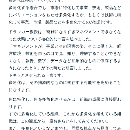
多角化は神話だというのです。
多角化する場合でも、市場に特化して事業、技術、製品など
にバリエーションをもたせ多角化するか、もしくは技術に特
化して事業、市場、製品などを多角化するのが鉄則です。
ドラッカー教授は、複雑になりすぎマネジメントできなくな
った状態について核心的な一言を述べました。
「マネジメントが、事業とその現実の姿、そこに働く人、経
営環境、技術を自らの目で見、知り、理解することができな
くなり、報告、数字、データなど抽象的なものに依存するよ
うになったとき」がその時だと明言しました。
ドキッとさせられる一言です。
多角化は、その抽象的なものに依存する可能性を高めること
になります。
何に特化し、何を多角化させるかは、組織の成果に直接関わ
ります。
すでに多角化している組織、これから多角化を考えている組
織は、この観点から一度おさらいをしてみてください。
また、多角化といえないまでも、同様な観点から見直してみ