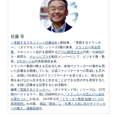
佐藤 等
＜実践するマネジメント読書会®＞
創始者。『実践するドラッカ
ー』（ダイヤモンド社）シリーズ5冊の著者。
ドラッカー学会理
事
。マネジメント会計を提唱する
アウル税理士法人
代表／公認会計
士・税理士。
ナレッジプラザ
創設メンバーにして、ビジネス塾・塾
長。
Dサポート㈱
代表取締役会長。
ドラッカー教授の教えを広めるため、各地でドラッカーの著作を用
いた読書会を開催している。公認ファシリテーターの育成にも尽力
し、全国に100名以上のファシリテーターを送り出した。誰もが成
果をあげながら生き生きと生きることができる世の中を実現するた
め、全国に読書会を設置するため活動中。
編著
『実践するドラッカー』
（ダイヤモンド社）シリーズは、20万
部のベストセラー。他に日経BP社から
『ドラッカーを読んだら会社
が変わった』
がある。 2019年12月
『ドラッカー教授 組織づくりの
原理原則』
を出版。
雑誌『致知』に「仕事と人生に生かすドラッカ
ーの教え」連載投稿中
。