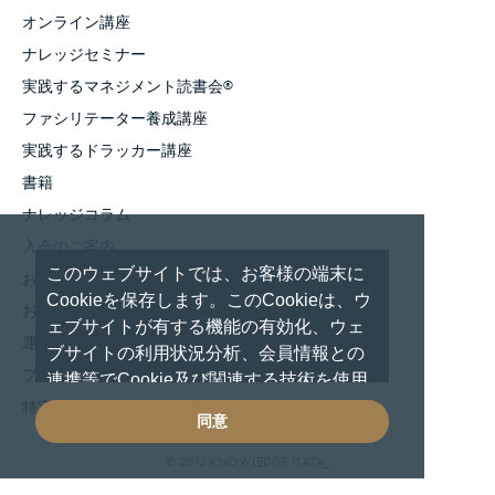
オンライン講座
ナレッジセミナー
実践するマネジメント読書会
®
ファシリテーター養成講座
実践するドラッカー講座
書籍
ナレッジコラム
入会のご案内
このウェブサイトでは、お客様の端末に
お知らせ
Cookieを保存します。このCookieは、ウ
お問い合わせ
ェブサイトが有する機能の有効化、ウェ
運営者情報
ブサイトの利用状況分析、会員情報との
プライバシーポリシー
連携等でCookie及び関連する技術を使用
しています。 これらの技術の使用に対し
特定商取引法に基づく表記
同意
て、閲覧を続行した場合は、Cookie使用
に同意したものといたします。
© 2012 KNOWLEDGE PLAZA_
プライバシーポリシー