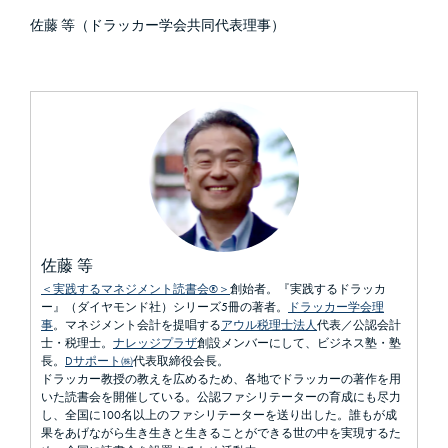
佐藤 等（ドラッカー学会共同代表理事）
佐藤 等
＜実践するマネジメント読書会®＞
創始者。『実践するドラッカ
ー』（ダイヤモンド社）シリーズ5冊の著者。
ドラッカー学会理
事
。マネジメント会計を提唱する
アウル税理士法人
代表／公認会計
士・税理士。
ナレッジプラザ
創設メンバーにして、ビジネス塾・塾
長。
Dサポート㈱
代表取締役会長。
ドラッカー教授の教えを広めるため、各地でドラッカーの著作を用
いた読書会を開催している。公認ファシリテーターの育成にも尽力
し、全国に100名以上のファシリテーターを送り出した。誰もが成
果をあげながら生き生きと生きることができる世の中を実現するた