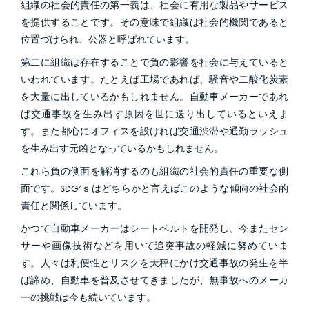
組織の社会的責任の第一義は、社会に有用な製品やサービス
を提供することです。その意味で組織は社会的機関であると
位置づけられ、公器と呼ばれています。
第二に組織は存在することで負の影響を社会に与えていると
いわれています。たとえば工場であれば、騒音や二酸化炭素
を大量に出しているかもしれません。自動車メーカーであれ
ば交通事故を生み出す原因を世に送り出しているといえま
す。また都心にオフィスを設ければ交通渋滞や通勤ラッシュ
を生み出す元凶となっているかもしれません。
これら負の側面を解消するのも組織の社会的責任の重要な側
面です。SDG‘ｓはどちらかと言えばこのような傾向の社会的
責任と関係しています。
かつて自動車メーカーはシートベルトを開発し、今またセン
サーや画像技術などを用いて追突事故の軽減に努めていま
す。人々は利便性とリスクを天秤にかけ交通事故の発生を半
ば諦め、自動車を普及させてきましたが、無事故へのメーカ
ーの挑戦は今も続いています。