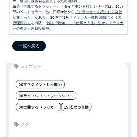
め、全国に読書会を設置するため活動中。
編著
『実践するドラッカー』
（ダイヤモンド社）シリーズは、20万
部のベストセラー。他に日経BP社から
『ドラッカーを読んだら会社
が変わった』
がある。 2019年12月
『ドラッカー教授 組織づくりの
原理原則』
を出版。
雑誌『致知』に「仕事と人生に生かすドラッカ
ーの教え」連載投稿中
。
一覧へ戻る
カテゴリー
00マネジメントと人間力
00ライフシフト・ワークシフト
00実践するドラッカー
15.経営の真髄
タグ