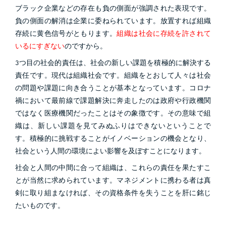
ブラック企業などの存在も負の側面が強調された表現です。
負の側面の解消は企業に委ねられています。放置すれば組織
存続に黄色信号がともります。
組織は社会に存続を許されて
いるにすぎない
のですから。
3つ目の社会的責任は、社会の新しい課題を積極的に解決する
責任です。現代は組織社会です。組織をとおして人々は社会
の問題や課題に向き合うことが基本となっています。コロナ
禍において最前線で課題解決に奔走したのは政府や行政機関
ではなく医療機関だったことはその象徴です。その意味で組
織は、新しい課題を見てみぬふりはできないということで
す。積極的に挑戦することがイノベーションの機会となり、
社会という人間の環境によい影響を及ぼすことになります。
社会と人間の中間に合って組織は、これらの責任を果たすこ
とが当然に求められています。マネジメントに携わる者は真
剣に取り組まなければ、その資格条件を失うことを肝に銘じ
たいものです。