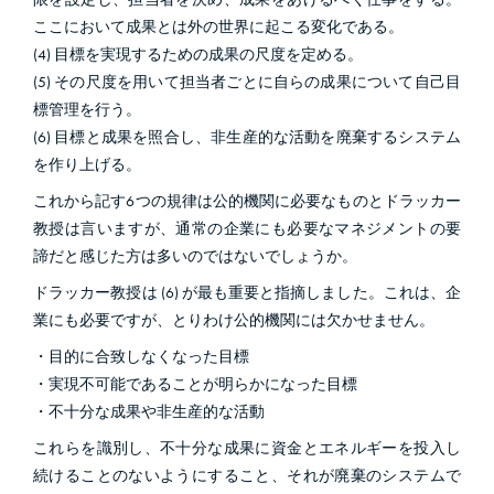
ここにおいて成果とは外の世界に起こる変化である。
(4) 目標を実現するための成果の尺度を定める。
(5) その尺度を用いて担当者ごとに自らの成果について自己目
標管理を行う。
(6) 目標と成果を照合し、非生産的な活動を廃棄するシステム
を作り上げる。
これから記す6つの規律は公的機関に必要なものとドラッカー
教授は言いますが、通常の企業にも必要なマネジメントの要
諦だと感じた方は多いのではないでしょうか。
ドラッカー教授は (6) が最も重要と指摘しました。これは、企
業にも必要ですが、とりわけ公的機関には欠かせません。
・目的に合致しなくなった目標
・実現不可能であることが明らかになった目標
・不十分な成果や非生産的な活動
これらを識別し、不十分な成果に資金とエネルギーを投入し
続けることのないようにすること、それが廃棄のシステムで