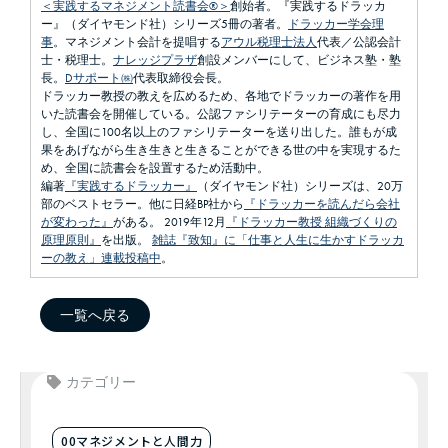
＜実践するマネジメント読書会®＞
創始者。『実践するドラッカ
ー』（ダイヤモンド社）シリーズ5冊の著者。
ドラッカー学会理
事
。マネジメント会計を提唱する
アウル税理士法人
代表／公認会計
士・税理士。
ナレッジプラザ
創設メンバーにして、ビジネス塾・塾
長。
Dサポート㈱
代表取締役会長。
ドラッカー教授の教えを広めるため、各地でドラッカーの著作を用
いた読書会を開催している。公認ファシリテーターの育成にも尽力
し、全国に100名以上のファシリテーターを送り出した。誰もが成
果をあげながら生き生きと生きることができる世の中を実現するた
め、全国に読書会を設置するため活動中。
編著
『実践するドラッカー』
（ダイヤモンド社）シリーズは、20万
部のベストセラー。他に日経BP社から
『ドラッカーを読んだら会社
が変わった』
がある。 2019年12月
『ドラッカー教授 組織づくりの
原理原則』
を出版。
雑誌『致知』に「仕事と人生に生かすドラッカ
ーの教え」連載投稿中
。
一覧へ戻る
カテゴリー
00マネジメントと人間力