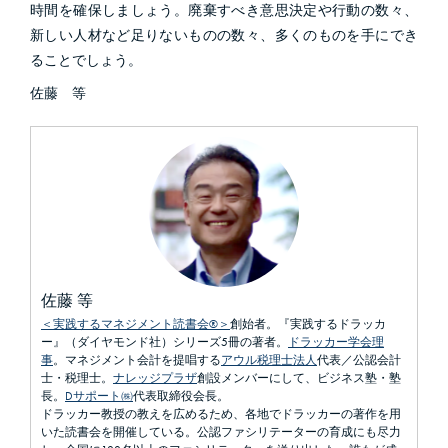
時間を確保しましょう。廃棄すべき意思決定や行動の数々、
新しい人材など足りないものの数々、多くのものを手にでき
ることでしょう。
佐藤 等
佐藤 等
＜実践するマネジメント読書会®＞
創始者。『実践するドラッカ
ー』（ダイヤモンド社）シリーズ5冊の著者。
ドラッカー学会理
事
。マネジメント会計を提唱する
アウル税理士法人
代表／公認会計
士・税理士。
ナレッジプラザ
創設メンバーにして、ビジネス塾・塾
長。
Dサポート㈱
代表取締役会長。
ドラッカー教授の教えを広めるため、各地でドラッカーの著作を用
いた読書会を開催している。公認ファシリテーターの育成にも尽力