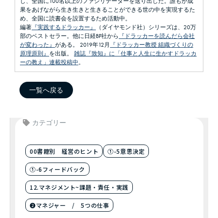
し、全国に100名以上のファシリテーターを送り出した。誰もが成
果をあげながら生き生きと生きることができる世の中を実現するた
め、全国に読書会を設置するため活動中。
編著
『実践するドラッカー』
（ダイヤモンド社）シリーズは、20万
部のベストセラー。他に日経BP社から
『ドラッカーを読んだら会社
が変わった』
がある。 2019年12月
『ドラッカー教授 組織づくりの
原理原則』
を出版。
雑誌『致知』に「仕事と人生に生かすドラッカ
ーの教え」連載投稿中
。
一覧へ戻る
カテゴリー
00書籍別 経営のヒント
①-5意思決定
①-6フィードバック
12.マネジメント~課題・責任・実践
❷マネジャー / 5つの仕事