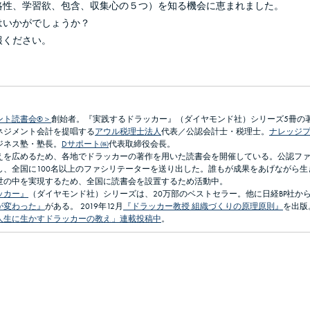
略性、学習欲、包含、収集心の５つ）を知る機会に恵まれました。
はいかがでしょうか？
報ください。
ント読書会®＞
創始者。『実践するドラッカー』（ダイヤモンド社）シリーズ5冊の
ネジメント会計を提唱する
アウル税理士法人
代表／公認会計士・税理士。
ナレッジ
ジネス塾・塾長。
Dサポート㈱
代表取締役会長。
えを広めるため、各地でドラッカーの著作を用いた読書会を開催している。公認フ
し、全国に100名以上のファシリテーターを送り出した。誰もが成果をあげながら生
世の中を実現するため、全国に読書会を設置するため活動中。
ッカー』
（ダイヤモンド社）シリーズは、20万部のベストセラー。他に日経BP社か
が変わった』
がある。 2019年12月
『ドラッカー教授 組織づくりの原理原則』
を出版
人生に生かすドラッカーの教え」連載投稿中
。