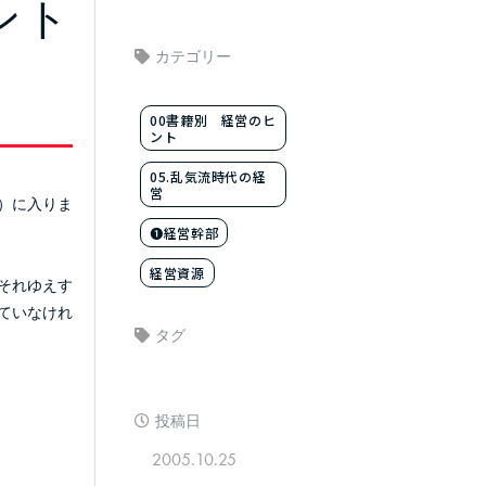
ント
カテゴリー
00書籍別 経営のヒ
ント
05.乱気流時代の経
営
）に入りま
❶経営幹部
経営資源
それゆえす
ていなけれ
タグ
投稿日
2005.10.25