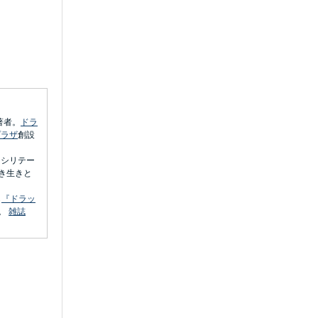
著者。
ドラ
プラザ
創設
ァシリテー
き生きと
ら
『ドラッ
。
雑誌