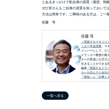
とあるきっかけで私自身の資質（着想、戦
ぜひ皆さんもご自身の資質を知っておいて
方法は簡単です。ご興味のある方は、ご一
佐藤 等
佐藤 等
＜実践するマネジメ
ッカー学会理事
。マ
メンバーにして、ビ
ドラッカー教授の教
ターの育成にも尽力
生きることができる
編著
『実践するドラ
カーを読んだら会社
『致知』に「仕事と
一覧へ戻る