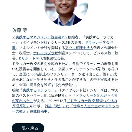
佐藤 等
＜実践するマネジメント読書会®＞
創始者。『実践するドラッカ
ー』（ダイヤモンド社）シリーズ5冊の著者。
ドラッカー学会理
事
。マネジメント会計を提唱する
アウル税理士法人
代表／公認会計
士・税理士。
ナレッジプラザ
創設メンバーにして、ビジネス塾・塾
長。
Dサポート㈱
代表取締役会長。
ドラッカー教授の教えを広めるため、各地でドラッカーの著作を用
いた読書会を開催している。公認ファシリテーターの育成にも尽力
し、全国に100名以上のファシリテーターを送り出した。誰もが成
果をあげながら生き生きと生きることができる世の中を実現するた
め、全国に読書会を設置するため活動中。
編著
『実践するドラッカー』
（ダイヤモンド社）シリーズは、20万
部のベストセラー。他に日経BP社から
『ドラッカーを読んだら会社
が変わった』
がある。 2019年12月
『ドラッカー教授 組織づくりの
原理原則』
を出版。
雑誌『致知』に「仕事と人生に生かすドラッカ
ーの教え」連載投稿中
。
一覧へ戻る