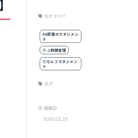
】
カテゴリー
00原理のマネジメン
ト
①-1時間管理
①セルフマネジメン
ト
タグ
投稿日
2020.02.25