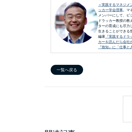
＜実践するマネジメ
ッカー学会理事
。マ
メンバーにして、ビ
ドラッカー教授の教
ターの育成にも尽力
生きることができる
編著
『実践するドラ
カーを読んだら会社
『致知』に「仕事と
一覧へ戻る