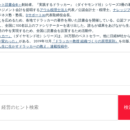
ント読書会®＞
創始者。『実践するドラッカー』（ダイヤモンド社）シリーズ5冊の
ネジメント会計を提唱する
アウル税理士法人
代表／公認会計士・税理士。
ナレッジ
ジネス塾・塾長。
Dサポート㈱
代表取締役会長。
えを広めるため、各地でドラッカーの著作を用いた読書会を開催している。公認フ
し、全国に100名以上のファシリテーターを送り出した。誰もが成果をあげながら生
世の中を実現するため、全国に読書会を設置するため活動中。
ッカー』
（ダイヤモンド社）シリーズは、20万部のベストセラー。他に日経BP社か
が変わった』
がある。 2019年12月
『ドラッカー教授 組織づくりの原理原則』
を出版
人生に生かすドラッカーの教え」連載投稿中
。