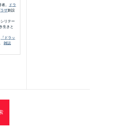
著者。
ドラ
プラザ
創設
ァシリテー
き生きと
ら
『ドラッ
。
雑誌