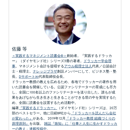
佐藤 等
＜実践するマネジメント読書会®＞
創始者。『実践するドラッカ
ー』（ダイヤモンド社）シリーズ5冊の著者。
ドラッカー学会理
事
。マネジメント会計を提唱する
アウル税理士法人
代表／公認会計
士・税理士。
ナレッジプラザ
創設メンバーにして、ビジネス塾・塾
長。
Dサポート㈱
代表取締役会長。
ドラッカー教授の教えを広めるため、各地でドラッカーの著作を用
いた読書会を開催している。公認ファシリテーターの育成にも尽力
し、全国に100名以上のファシリテーターを送り出した。誰もが成
果をあげながら生き生きと生きることができる世の中を実現するた
め、全国に読書会を設置するため活動中。
編著
『実践するドラッカー』
（ダイヤモンド社）シリーズは、20万
部のベストセラー。他に日経BP社から
『ドラッカーを読んだら会社
が変わった』
がある。 2019年12月
『ドラッカー教授 組織づくりの
原理原則』
を出版。
雑誌『致知』に「仕事と人生に生かすドラッカ
ーの教え」連載投稿中
。