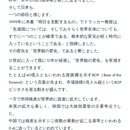
昨年、米中ロ仏の指導者が新たに定まりました。
そして日本も。
一つの節目と感じます。
1999年に本書『明日を支配するもの』でドラッカー教授は、
「先進国については、そしておそらく世界全体についても、
すでに一つのことが確実である。根本的な変化が続く時代に
入っているということである」と指摘しました。
その変化を「世界観の変化」であると断じました。
21世紀に入って既に12年が経過し「世界観の変化」を実感す
ることができます。
たとえば40億人ともいわれる貧困層を示すBOP（Base of the
Pyramid）という言葉が生まれ、市場規模5兆ドル超というBOP
ビジネスを巡る動きが盛んです。
一方で所得格差が世界的に急速に拡大しています。
米英の拡大も著しく、韓国では大統領選挙の主要争点でし
た。
中国では格差を示すジニ係数が暴動が起こる基準といわれる
0.4に迫っているといわれています。