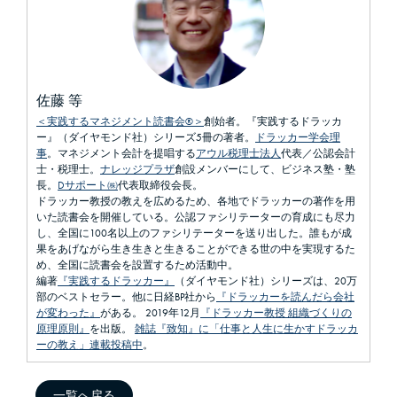
佐藤 等
＜実践するマネジメント読書会®＞
創始者。『実践するドラッカ
ー』（ダイヤモンド社）シリーズ5冊の著者。
ドラッカー学会理
事
。マネジメント会計を提唱する
アウル税理士法人
代表／公認会計
士・税理士。
ナレッジプラザ
創設メンバーにして、ビジネス塾・塾
長。
Dサポート㈱
代表取締役会長。
ドラッカー教授の教えを広めるため、各地でドラッカーの著作を用
いた読書会を開催している。公認ファシリテーターの育成にも尽力
し、全国に100名以上のファシリテーターを送り出した。誰もが成
果をあげながら生き生きと生きることができる世の中を実現するた
め、全国に読書会を設置するため活動中。
編著
『実践するドラッカー』
（ダイヤモンド社）シリーズは、20万
部のベストセラー。他に日経BP社から
『ドラッカーを読んだら会社
が変わった』
がある。 2019年12月
『ドラッカー教授 組織づくりの
原理原則』
を出版。
雑誌『致知』に「仕事と人生に生かすドラッカ
ーの教え」連載投稿中
。
一覧へ戻る