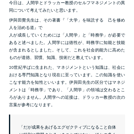
今日は、人間学とドラッカー教授のセルフマネジメントの異
同について考えてみたいと思います。
伊與田覺先生は、その著書『「大学」を味読する 己を修め
人を治める道』で
人が成長していくためには「人間学」と「時務学」が必要で
あると述べました。人間学には徳性が、時務学に知能と技能
が含まれるとしました。そして、これを社会的能力に高めた
ものが道徳、習慣、知識、技術だと教えています。
20世紀半ばに生まれた、マネジメントという知識は、社会に
おける専門知識となり現在に至っています。この知識を使い
こなす能力を知性といいます。伊與田先生の区分ではマネジ
メントは「時務学」であり、「人間学」の領域は交わるとこ
ろがありません。人間学への近接は、ドラッカー教授の次の
言葉が参考になります。
「だが成果をあげるエグゼクティブになること自体