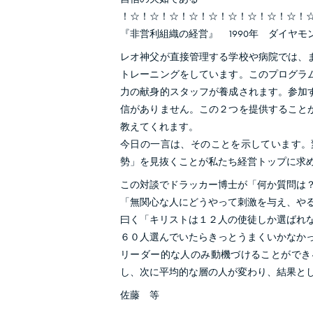
！☆！☆！☆！☆！☆！☆！☆！☆！☆！
『非営利組織の経営』 1990年 ダイヤモ
レオ神父が直接管理する学校や病院では、
トレーニングをしています。このプログラ
力の献身的スタッフが養成されます。参加
信がありません。この２つを提供すること
教えてくれます。
今日の一言は、そのことを示しています。
勢」を見抜くことが私たち経営トップに求
この対談でドラッカー博士が「何か質問は
「無関心な人にどうやって刺激を与え、や
曰く「キリストは１２人の使徒しか選ばれ
６０人選んでいたらきっとうまくいかなか
リーダー的な人のみ動機づけることができ
し、次に平均的な層の人が変わり、結果と
佐藤 等