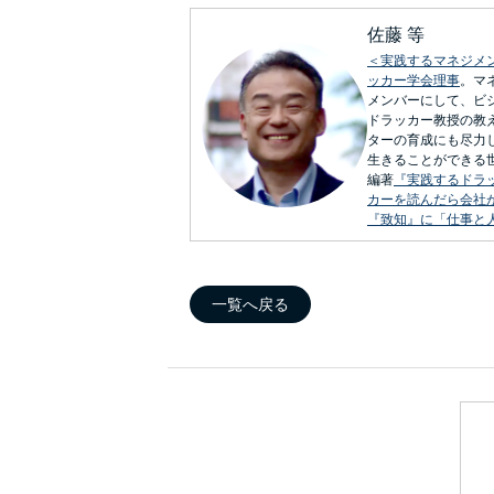
佐藤 等
＜実践するマネジメ
ッカー学会理事
。マ
メンバーにして、ビ
ドラッカー教授の教
ターの育成にも尽力
生きることができる
編著
『実践するドラ
カーを読んだら会社
『致知』に「仕事と
一覧へ戻る