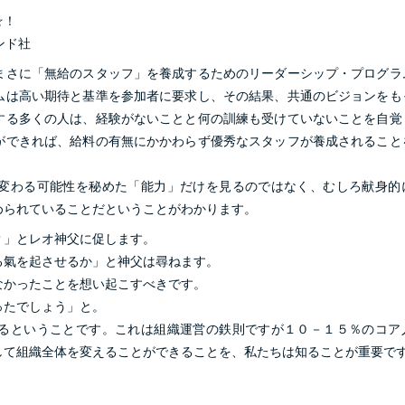
☆！
ンド社
まさに「無給のスタッフ」を養成するためのリーダーシップ・プログラ
ムは高い期待と基準を参加者に要求し、その結果、共通のビジョンをも
する多くの人は、経験がないことと何の訓練も受けていないことを自覚
ができれば、給料の有無にかかわらず優秀なスタッフが養成されること
変わる可能性を秘めた「能力」だけを見るのではなく、むしろ献身的
められていることだということがわかります。
？」とレオ神父に促します。
る氣を起させるか」と神父は尋ねます。
なかったことを想い起こすべきです。
ったでしょう」と。
るということです。これは組織運営の鉄則ですが１０－１５％のコア
して組織全体を変えることができることを、私たちは知ることが重要で