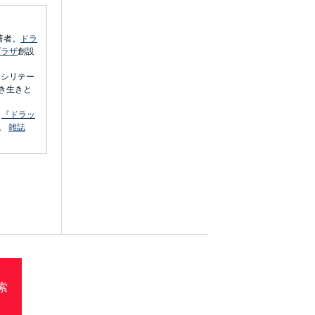
著者。
ドラ
プラザ
創設
ァシリテー
き生きと
ら
『ドラッ
。
雑誌