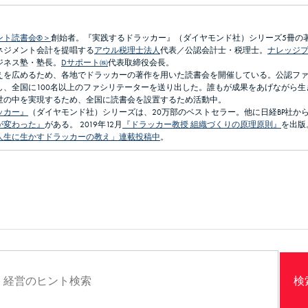
ント読書会®＞
創始者。『実践するドラッカー』（ダイヤモンド社）シリーズ5冊の
ネジメント会計を提唱する
アウル税理士法人
代表／公認会計士・税理士。
ナレッジ
ジネス塾・塾長。
Dサポート㈱
代表取締役会長。
えを広めるため、各地でドラッカーの著作を用いた読書会を開催している。公認フ
し、全国に100名以上のファシリテーターを送り出した。誰もが成果をあげながら生
世の中を実現するため、全国に読書会を設置するため活動中。
ッカー』
（ダイヤモンド社）シリーズは、20万部のベストセラー。他に日経BP社か
が変わった』
がある。 2019年12月
『ドラッカー教授 組織づくりの原理原則』
を出版
人生に生かすドラッカーの教え」連載投稿中
。