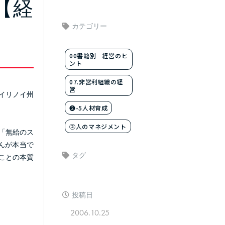
【経
カテゴリー
00書籍別 経営のヒ
ント
07.非営利組織の経
営
イリノイ州
❷-5人材育成
②人のマネジメント
「無給のス
んが本当で
タグ
ことの本質
投稿日
2006.10.25