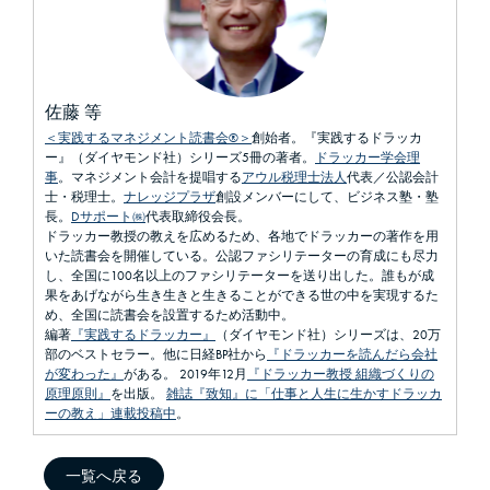
佐藤 等
＜実践するマネジメント読書会®＞
創始者。『実践するドラッカ
ー』（ダイヤモンド社）シリーズ5冊の著者。
ドラッカー学会理
事
。マネジメント会計を提唱する
アウル税理士法人
代表／公認会計
士・税理士。
ナレッジプラザ
創設メンバーにして、ビジネス塾・塾
長。
Dサポート㈱
代表取締役会長。
ドラッカー教授の教えを広めるため、各地でドラッカーの著作を用
いた読書会を開催している。公認ファシリテーターの育成にも尽力
し、全国に100名以上のファシリテーターを送り出した。誰もが成
果をあげながら生き生きと生きることができる世の中を実現するた
め、全国に読書会を設置するため活動中。
編著
『実践するドラッカー』
（ダイヤモンド社）シリーズは、20万
部のベストセラー。他に日経BP社から
『ドラッカーを読んだら会社
が変わった』
がある。 2019年12月
『ドラッカー教授 組織づくりの
原理原則』
を出版。
雑誌『致知』に「仕事と人生に生かすドラッカ
ーの教え」連載投稿中
。
一覧へ戻る