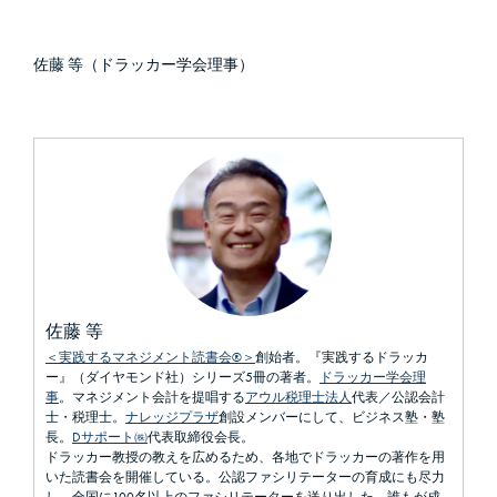
佐藤 等（ドラッカー学会理事）
佐藤 等
＜実践するマネジメント読書会®＞
創始者。『実践するドラッカ
ー』（ダイヤモンド社）シリーズ5冊の著者。
ドラッカー学会理
事
。マネジメント会計を提唱する
アウル税理士法人
代表／公認会計
士・税理士。
ナレッジプラザ
創設メンバーにして、ビジネス塾・塾
長。
Dサポート㈱
代表取締役会長。
ドラッカー教授の教えを広めるため、各地でドラッカーの著作を用
いた読書会を開催している。公認ファシリテーターの育成にも尽力