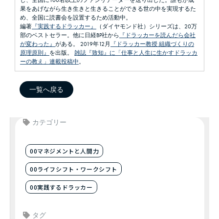
し、全国に100名以上のファシリテーターを送り出した。誰もが成
果をあげながら生き生きと生きることができる世の中を実現するた
め、全国に読書会を設置するため活動中。
編著
『実践するドラッカー』
（ダイヤモンド社）シリーズは、20万
部のベストセラー。他に日経BP社から
『ドラッカーを読んだら会社
が変わった』
がある。 2019年12月
『ドラッカー教授 組織づくりの
原理原則』
を出版。
雑誌『致知』に「仕事と人生に生かすドラッカ
ーの教え」連載投稿中
。
一覧へ戻る
カテゴリー
00マネジメントと人間力
00ライフシフト・ワークシフト
00実践するドラッカー
タグ