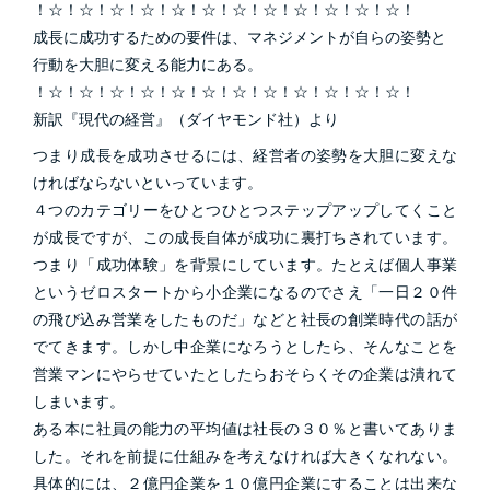
！☆！☆！☆！☆！☆！☆！☆！☆！☆！☆！☆！☆！
成長に成功するための要件は、マネジメントが自らの姿勢と
行動を大胆に変える能力にある。
！☆！☆！☆！☆！☆！☆！☆！☆！☆！☆！☆！☆！
新訳『現代の経営』（ダイヤモンド社）より
つまり成長を成功させるには、経営者の姿勢を大胆に変えな
ければならないといっています。
４つのカテゴリーをひとつひとつステップアップしてくこと
が成長ですが、この成長自体が成功に裏打ちされています。
つまり「成功体験」を背景にしています。たとえば個人事業
というゼロスタートから小企業になるのでさえ「一日２０件
の飛び込み営業をしたものだ」などと社長の創業時代の話が
でてきます。しかし中企業になろうとしたら、そんなことを
営業マンにやらせていたとしたらおそらくその企業は潰れて
しまいます。
ある本に社員の能力の平均値は社長の３０％と書いてありま
した。それを前提に仕組みを考えなければ大きくなれない。
具体的には、２億円企業を１０億円企業にすることは出来な