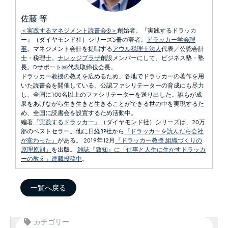
佐藤 等
＜実践するマネジメント読書会®＞
創始者。『実践するドラッカ
ー』（ダイヤモンド社）シリーズ5冊の著者。
ドラッカー学会理
事
。マネジメント会計を提唱する
アウル税理士法人
代表／公認会計
士・税理士。
ナレッジプラザ
創設メンバーにして、ビジネス塾・塾
長。
Dサポート㈱
代表取締役会長。
ドラッカー教授の教えを広めるため、各地でドラッカーの著作を用
いた読書会を開催している。公認ファシリテーターの育成にも尽力
し、全国に100名以上のファシリテーターを送り出した。誰もが成
果をあげながら生き生きと生きることができる世の中を実現するた
め、全国に読書会を設置するため活動中。
編著
『実践するドラッカー』
（ダイヤモンド社）シリーズは、20万
部のベストセラー。他に日経BP社から
『ドラッカーを読んだら会社
が変わった』
がある。 2019年12月
『ドラッカー教授 組織づくりの
原理原則』
を出版。
雑誌『致知』に「仕事と人生に生かすドラッカ
ーの教え」連載投稿中
。
一覧へ戻る
カテゴリー