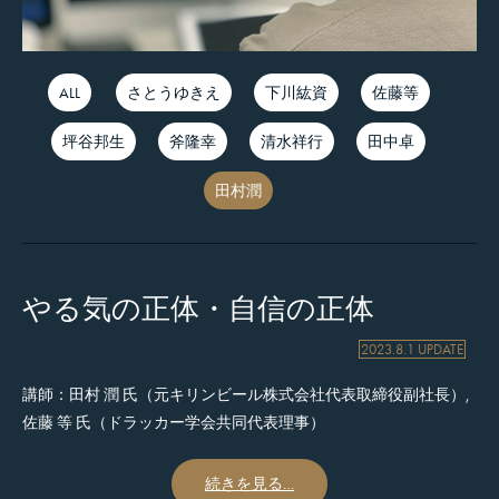
ALL
さとうゆきえ
下川紘資
佐藤等
坪谷邦生
斧隆幸
清水祥行
田中卓
田村潤
やる気の正体・自信の正体
2023.8.1 UPDATE
講師：田村 潤 氏（
元キリンビール株式会社代表取締役副社長
）,
佐藤 等 氏（
ドラッカー学会共同代表理事
）
続きを見る…