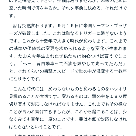
の予定欄を見て下さい。空欄はありませんか。未来のために
空いた時間で何をやるか。それを事前に決める。それだけで
す。
話は突然変わります。９月１５日に米国リーマン・ブラザ
ーズが破綻しました。これは単なるトリガーに過ぎないよう
です。これから十数年で大きく時代が変わります。これまで
の基準や価値観の変更を求められるような変化が生まれま
す。たぶん今年生まれた子供たちは物心つけば言うでしょ
う。「へー、昔自動車って石油を燃やして走ってたんだ」
と。それくらいの衝撃とスピードで世の中が激変する十数年
になりそうです。
こんな時代には、変わらないものと変わるものをハッキリ
見極めることが大切です。変わるものは、頭の中を１８０度
切り替えて対応しなければなりません。これまでもその様な
ことが言われ続けてきましたが、これから起こることは、少
なくみても百年に一度のことです。要は本氣で対応しなけれ
ばならないということです。