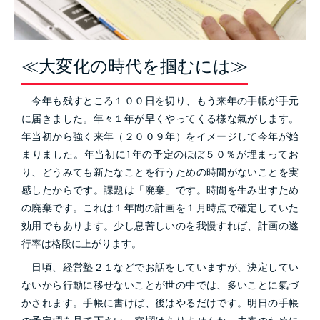
≪大変化の時代を掴むには≫
今年も残すところ１００日を切り、もう来年の手帳が手元
に届きました。年々１年が早くやってくる様な氣がします。
年当初から強く来年（２００９年）をイメージして今年が始
まりました。年当初に1年の予定のほぼ５０％が埋まってお
り、どうみても新たなことを行うための時間がないことを実
感したからです。
課題は「廃棄」です。時間を生み出すため
の廃棄です。これは１年間の計画を１月時点で確定していた
効用でもあります。少し息苦しいのを我慢すれば、計画の遂
行率は格段に上がります。
日頃、経営塾２１などでお話をしていますが、決定してい
ないから行動に移せないことが世の中では、多いことに氣づ
かされます。手帳に書けば、後はやるだけです。明日の手帳