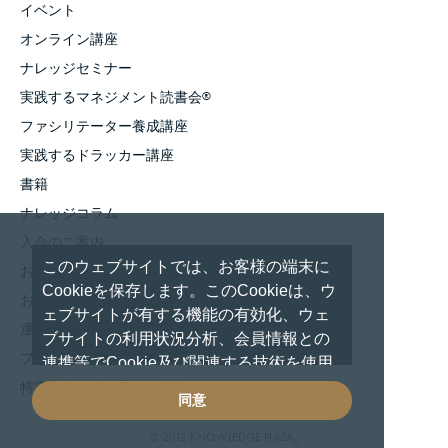
イベント
オンライン講座
ナレッジセミナー
実践するマネジメント読書会
®
ファシリテーター養成講座
実践するドラッカー講座
書籍
ナレッジコラム
入会のご案内
このウェブサイトでは、お客様の端末に
お知らせ
Cookieを保存します。このCookieは、ウ
お問い合わせ
ェブサイトが有する機能の有効化、ウェ
運営者情報
ブサイトの利用状況分析、会員情報との
プライバシーポリシー
連携等でCookie及び関連する技術を使用
しています。 これらの技術の使用に対し
特定商取引法に基づく表記
同意
て、閲覧を続行した場合は、Cookie使用
に同意したものといたします。
© 2012 KNOWLEDGE PLAZA_