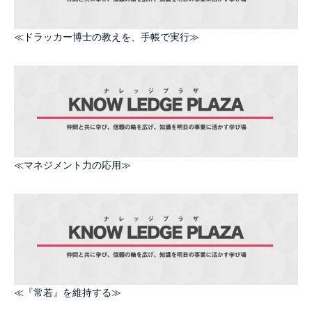
≪ドラッカー博士の教えを、手帳で実行≫
≪マネジメント力の応用≫
≪『常若』を維持する≫