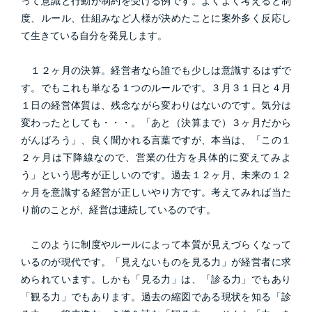
って意識と行動が制約を受ける例です。よくよく考えると制
度、ルール、仕組みなど人様が決めたことに案外多く反応し
て生きている自分を発見します。
１２ヶ月の決算。経営者なら誰でも少しは意識するはずで
す。でもこれも単なる１つのルールです。３月３１日と４月
１日の経営体質は、残念ながら変わりはないのです。気分は
変わったとしても・・・。「あと（決算まで）３ヶ月だから
がんばろう」、良く聞かれる言葉ですが、本当は、「この１
２ヶ月は下降線なので、営業の仕方を具体的に変えてみよ
う」という思考が正しいのです。過去１２ヶ月、未来の１２
ヶ月を意識する経営が正しいやり方です。考えてみれば当た
り前のことが、経営は連続しているのです。
このように制度やルールによって本質が見えづらくなって
いるのが現代です。「見えないものを見る力」が経営者に求
められています。しかも「見る力」は、「診る力」でもあり
「観る力」でもあります。過去の縮図である現状を知る「診