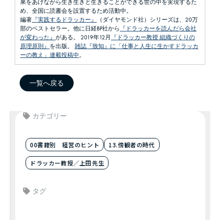
果をあげながら生き生きと生きることができる世の中を実現するた
め、全国に読書会を設置するため活動中。
編著
『実践するドラッカー』
（ダイヤモンド社）シリーズは、20万
部のベストセラー。他に日経BP社から
『ドラッカーを読んだら会社
が変わった』
がある。 2019年12月
『ドラッカー教授 組織づくりの
原理原則』
を出版。
雑誌『致知』に「仕事と人生に生かすドラッカ
ーの教え」連載投稿中
。
一覧へ戻る
カテゴリー
00書籍別 経営のヒント
13.傍観者の時代
ドラッカー教授／上田先生
タグ