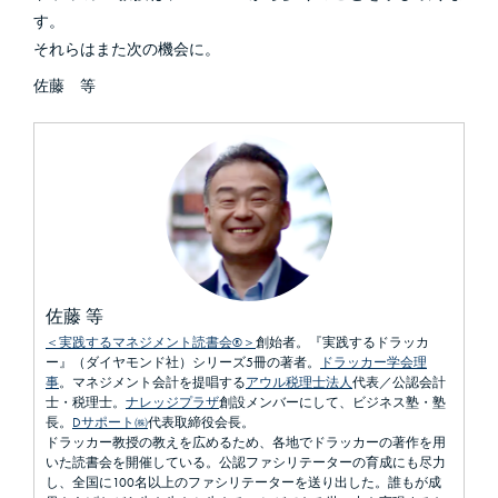
す。
それらはまた次の機会に。
佐藤 等
佐藤 等
＜実践するマネジメント読書会®＞
創始者。『実践するドラッカ
ー』（ダイヤモンド社）シリーズ5冊の著者。
ドラッカー学会理
事
。マネジメント会計を提唱する
アウル税理士法人
代表／公認会計
士・税理士。
ナレッジプラザ
創設メンバーにして、ビジネス塾・塾
長。
Dサポート㈱
代表取締役会長。
ドラッカー教授の教えを広めるため、各地でドラッカーの著作を用
いた読書会を開催している。公認ファシリテーターの育成にも尽力
し、全国に100名以上のファシリテーターを送り出した。誰もが成