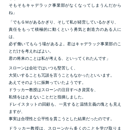
そもそもキャデラック事業部がなくなってしまうんだから
ね」
「でもＧＭがあるかぎり、そして私が経営しているかぎり、
責任をもって積極的に動くという勇気と創造力のある人に
は、
必ず働いてもらう場があるよ。君はキャデラック事業部のこ
とだけを考えればよい。
君の将来のことは私が考える、といってくれたんです」
スローンは会社ではいつも堅苦しく、
大笑いすることも冗談を言うこともなかったといいます。
あえてそのように振舞っていたようです。
ドラッカー教授はスローンの注目すべき資質を、
私情をはさまないことだと指摘しました。
ドレイスタットの回顧も、一見すると温情主義の塊とも見え
ますが、
事実は合理性と公平性を貫こうとした結果だったのです。
ドラッカー教授は、スローンから多くのことを学び取りま