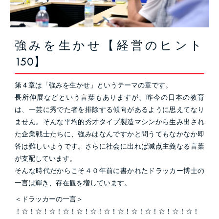
強みを生かせ【経営のヒント
150】
第４章は「強みを生かせ」というテーマの章です。
長所伸展などという言葉もありますが、昨今の日本の教育
は、一芸に秀でた者を排除する傾向があるように思えてなり
ません。そんな平均的秀才タイプ製造マシンから生み出され
た企業戦士たちに、強みはなんですかと問うてもなかなか即
答は難しいようです。さらに社会に出れば減点主義なる言葉
が支配しています。
そんな時代だからこそ４０年前に書かれたドラッカー博士の
一言は輝き、存在観を増しています。
＜ドラッカーの一言＞
！☆！☆！☆！☆！☆！☆！☆！☆！☆！☆！☆！☆！☆！