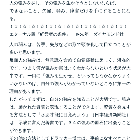
人の強みを探し、その強みを生かそうとしないならば、
できないこと、欠陥、弱み、障害だけを手にすることにな
る。
！☆！☆！☆！☆！☆！☆！☆！☆！☆！☆！☆！☆！☆！
エターナル版『経営者の条件』 1966年 ダイヤモンド社
人の弱みは、苦手、失敗などの形で顕在化して目立つことが
多いと思います。
反面人の強みは、無意識を含めて自覚症状に乏しく、潜在的
です。つまり何が強みか実はよくわからないという状況が大
半です。一口に「強みを生かせ」といってもなかなかうまく
いかないのは、自分の強みがわかっていないところに第一の
理由があります。
したがってまずは、自分の強みを知ることが大切です。強み
は、磨かれた資質と表現することができます。資質を発見す
る方法として『さあ才能に目覚めよう』（日本経済新聞社）
は、示唆に富んだ著書です。３４の強みの原石に出会うこと
ができます。
その他の方法としてドラッカー博士は、事前になすべきこと