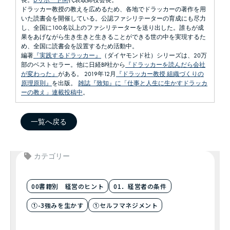
長。
Dサポート㈱
代表取締役会長。
ドラッカー教授の教えを広めるため、各地でドラッカーの著作を用
いた読書会を開催している。公認ファシリテーターの育成にも尽力
し、全国に100名以上のファシリテーターを送り出した。誰もが成
果をあげながら生き生きと生きることができる世の中を実現するた
め、全国に読書会を設置するため活動中。
編著
『実践するドラッカー』
（ダイヤモンド社）シリーズは、20万
部のベストセラー。他に日経BP社から
『ドラッカーを読んだら会社
が変わった』
がある。 2019年12月
『ドラッカー教授 組織づくりの
原理原則』
を出版。
雑誌『致知』に「仕事と人生に生かすドラッカ
ーの教え」連載投稿中
。
一覧へ戻る
カテゴリー
00書籍別 経営のヒント
01．経営者の条件
①-3強みを生かす
①セルフマネジメント