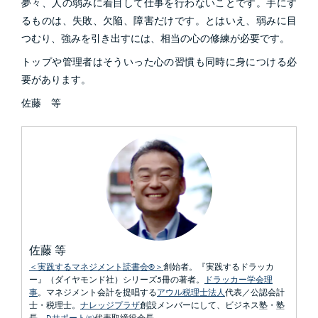
夢々、人の弱みに着目して仕事を行わないことです。手にす
るものは、失敗、欠陥、障害だけです。とはいえ、弱みに目
つむり、強みを引き出すには、相当の心の修練が必要です。
トップや管理者はそういった心の習慣も同時に身につける必
要があります。
佐藤 等
佐藤 等
＜実践するマネジメント読書会®＞
創始者。『実践するドラッカ
ー』（ダイヤモンド社）シリーズ5冊の著者。
ドラッカー学会理
事
。マネジメント会計を提唱する
アウル税理士法人
代表／公認会計
士・税理士。
ナレッジプラザ
創設メンバーにして、ビジネス塾・塾