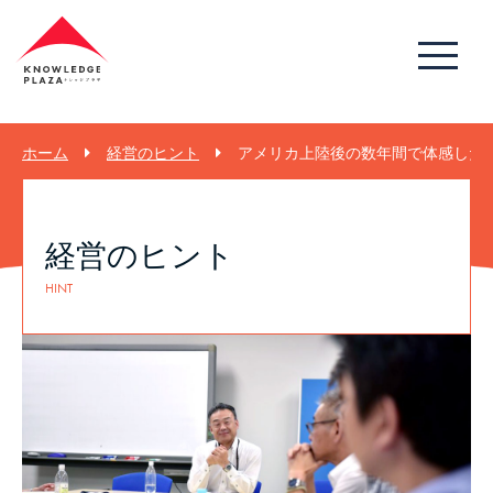
ホーム
経営のヒント
アメリカ上陸後の数年間で体感した生
経営のヒント
HINT