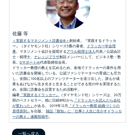
佐藤 等
＜実践するマネジメント読書会®＞
創始者。『実践するドラッカ
ー』（ダイヤモンド社）シリーズ5冊の著者。
ドラッカー学会理
事
。マネジメント会計を提唱する
アウル税理士法人
代表／公認会計
士・税理士。
ナレッジプラザ
創設メンバーにして、ビジネス塾・塾
長。
Dサポート㈱
代表取締役会長。
ドラッカー教授の教えを広めるため、各地でドラッカーの著作を用
いた読書会を開催している。公認ファシリテーターの育成にも尽力
し、全国に100名以上のファシリテーターを送り出した。誰もが成
果をあげながら生き生きと生きることができる世の中を実現するた
め、全国に読書会を設置するため活動中。
編著
『実践するドラッカー』
（ダイヤモンド社）シリーズは、20万
部のベストセラー。他に日経BP社から
『ドラッカーを読んだら会社
が変わった』
がある。 2019年12月
『ドラッカー教授 組織づくりの
原理原則』
を出版。
雑誌『致知』に「仕事と人生に生かすドラッカ
ーの教え」連載投稿中
。
一覧へ戻る