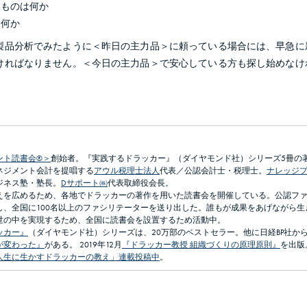
るものは何か
は何か
製品分析でみたように＜昨日の主力品＞に頼っている場合には、早急に
ければなりません。＜今日の主力品＞で安心している方も探し始めなけ
ント読書会®＞
創始者。『実践するドラッカー』（ダイヤモンド社）シリーズ5冊の
ネジメント会計を提唱する
アウル税理士法人
代表／公認会計士・税理士。
ナレッジ
ジネス塾・塾長。
Dサポート㈱
代表取締役会長。
えを広めるため、各地でドラッカーの著作を用いた読書会を開催している。公認フ
し、全国に100名以上のファシリテーターを送り出した。誰もが成果をあげながら生
世の中を実現するため、全国に読書会を設置するため活動中。
ッカー』
（ダイヤモンド社）シリーズは、20万部のベストセラー。他に日経BP社か
が変わった』
がある。 2019年12月
『ドラッカー教授 組織づくりの原理原則』
を出版
人生に生かすドラッカーの教え」連載投稿中
。