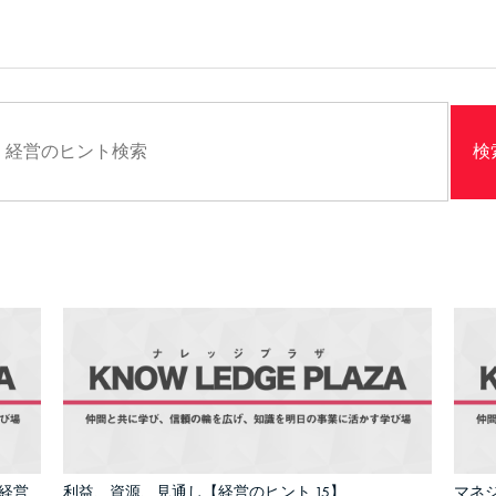
経営
利益、資源、見通し【経営のヒント 15】
マネジ