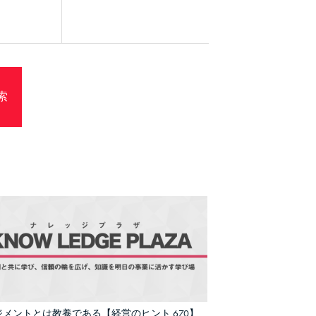
メントとは教養である【経営のヒント 670】