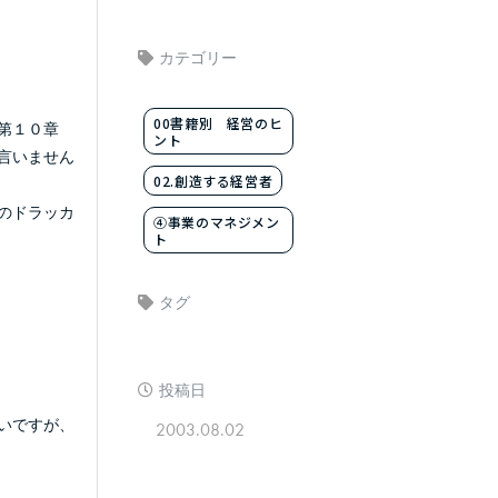
カテゴリー
00書籍別 経営のヒ
「第１０章
ント
言いません
02.創造する経営者
のドラッカ
④事業のマネジメン
ト
タグ
投稿日
いですが、
2003.08.02