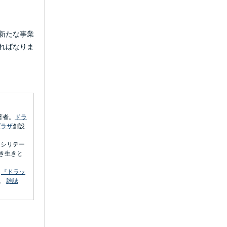
新たな事業
ればなりま
著者。
ドラ
プラザ
創設
ァシリテー
き生きと
ら
『ドラッ
。
雑誌