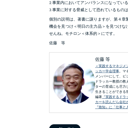
2.事業内においてアンバランスになってい
3.事業に対する脅威として恐れているもの
個別の説明は、著書に譲りますが、第４章
機会を見つけ＜明日の主力品＞を見つけな
せんね。モチロン＜体系的＞にです。
佐藤 等
佐藤 等
＜実践するマネジメ
ッカー学会理事
。マ
メンバーにして、ビ
ドラッカー教授の教
ターの育成にも尽力
生きることができる
編著
『実践するドラ
カーを読んだら会社
『致知』に「仕事と