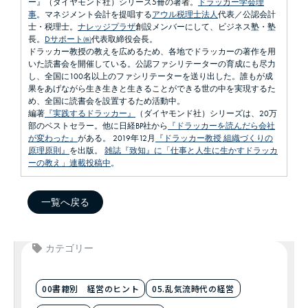
ー』（ダイヤモンド社）シリーズ5冊の著者。
ドラッカー学会理
事
。マネジメント会計を提唱する
アウル税理士法人
代表／公認会計
士・税理士。
ナレッジプラザ
創設メンバーにして、ビジネス塾・塾
長。
Dサポート㈱
代表取締役会長。
ドラッカー教授の教えを広めるため、各地でドラッカーの著作を用
いた読書会を開催している。公認ファシリテーターの育成にも尽力
し、全国に100名以上のファシリテーターを送り出した。誰もが成
果をあげながら生き生きと生きることができる世の中を実現するた
め、全国に読書会を設置するため活動中。
編著
『実践するドラッカー』
（ダイヤモンド社）シリーズは、20万
部のベストセラー。他に日経BP社から
『ドラッカーを読んだら会社
が変わった』
がある。 2019年12月
『ドラッカー教授 組織づくりの
原理原則』
を出版。
雑誌『致知』に「仕事と人生に生かすドラッカ
ーの教え」連載投稿中
。
一覧へ戻る
カテゴリー
00書籍別 経営のヒント
05.乱気流時代の経営