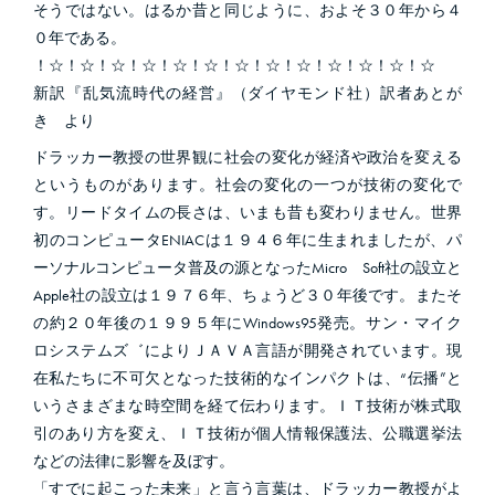
そうではない。はるか昔と同じように、およそ３０年から４
０年である。
！☆！☆！☆！☆！☆！☆！☆！☆！☆！☆！☆！☆！☆
新訳『乱気流時代の経営』（ダイヤモンド社）訳者あとが
き より
ドラッカー教授の世界観に社会の変化が経済や政治を変える
というものがあります。社会の変化の一つが技術の変化で
す。リードタイムの長さは、いまも昔も変わりません。世界
初のコンピュータENIACは１９４６年に生まれましたが、パ
ーソナルコンピュータ普及の源となったMicro Soft社の設立と
Apple社の設立は１９７６年、ちょうど３０年後です。またそ
の約２０年後の１９９５年にWindows95発売。サン・マイク
ロシステムズ゛によりＪＡＶＡ言語が開発されています。現
在私たちに不可欠となった技術的なインパクトは、“伝播”と
いうさまざまな時空間を経て伝わります。ＩＴ技術が株式取
引のあり方を変え、ＩＴ技術が個人情報保護法、公職選挙法
などの法律に影響を及ぼす。
「すでに起こった未来」と言う言葉は、ドラッカー教授がよ