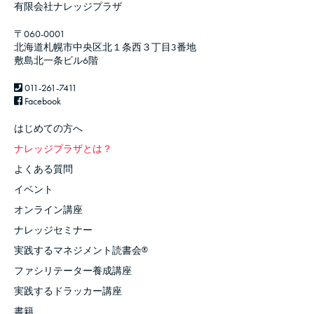
有限会社ナレッジプラザ
〒060-0001
北海道札幌市中央区北１条西３丁目3番地
敷島北一条ビル6階
011-261-7411
Facebook
はじめての方へ
ナレッジプラザとは？
よくある質問
イベント
オンライン講座
ナレッジセミナー
実践するマネジメント読書会
®
ファシリテーター養成講座
実践するドラッカー講座
書籍