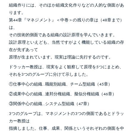
組織作りには、そのほか組織文化作りなどの人的な側面があ
ります。
第44章『マネジメント』＜中巻＞の残りの章は（48章まで）
は、
その技術的側面である組織の設計原理を学んでいきます。
設計原理といえども、当然ですがよく機能している組織の存
在が先ずあって
原理が生まれています。現実は理論に先行するのです。
ドラッカー教授は、現実をよく観察して原理を5つにまとめ、
それを3つのグループに分けて示しました。
①仕事中心の組織…職能別組織、チーム型組織（45章）
②成果中心の組織…連邦分権組織、擬似分権組織（46章）
③関係中心の組織…システム型組織（47章）
3つのグループは、マネジメントの3つの側面であるとドラッ
カー教授は
指摘しました。仕事、成果、関係というそれぞれの側面を中