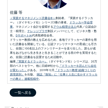
佐藤 等
＜実践するマネジメント読書会®＞
創始者。『実践するドラッカ
ー』（ダイヤモンド社）シリーズ5冊の著者。
ドラッカー学会理
事
。マネジメント会計を提唱する
アウル税理士法人
代表／公認会計
士・税理士。
ナレッジプラザ
創設メンバーにして、ビジネス塾・塾
長。
Dサポート㈱
代表取締役会長。
ドラッカー教授の教えを広めるため、各地でドラッカーの著作を用
いた読書会を開催している。公認ファシリテーターの育成にも尽力
し、全国に100名以上のファシリテーターを送り出した。誰もが成
果をあげながら生き生きと生きることができる世の中を実現するた
め、全国に読書会を設置するため活動中。
編著
『実践するドラッカー』
（ダイヤモンド社）シリーズは、20万
部のベストセラー。他に日経BP社から
『ドラッカーを読んだら会社
が変わった』
がある。 2019年12月
『ドラッカー教授 組織づくりの
原理原則』
を出版。
雑誌『致知』に「仕事と人生に生かすドラッカ
ーの教え」連載投稿中
。
一覧へ戻る