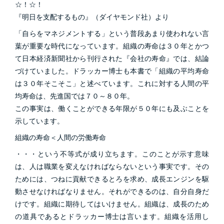
☆！☆！
『明日を支配するもの』（ダイヤモンド社）より
「自らをマネジメントする」という普段あまり使われない言
葉が重要な時代になっています。組織の寿命は３０年とかつ
て日本経済新聞社から刊行された『会社の寿命』では、結論
づけていました。ドラッカー博士も本書で「組織の平均寿命
は３０年そこそこ」と述べています。これに対する人間の平
均寿命は、先進国では７０～８０年。
この事実は、働くことができる年限が５０年にも及ぶことを
示しています。
組織の寿命＜人間の労働寿命
・・・という不等式が成り立ちます。このことが示す意味
は、人は職業を変えなければならないという事実です。その
ためには、つねに貢献できるとろを求め、成長エンジンを駆
動させなければなりません。それができるのは、自分自身だ
けです。組織に期待してはいけません。組織は、成長のため
の道具であるとドラッカー博士は言います。組織を活用し