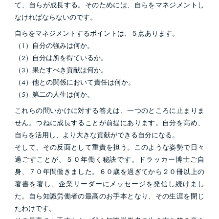
て、自らが成長する。そのためには、自らをマネジメントし
なければならないのです。
自らをマネジメントするポイントは、５点あります。
（1）自分の強みは何か。
（2）自分は所を得ているか。
（3）果たすべき貢献は何か。
（4）他との関係において責任は何か。
（5）第二の人生は何か。
これらの問いかけに対する答えは、一つのところに止まりま
せん。つねに成長することが前提にあります。自分を高め、
自らを活用し、より大きな貢献ができる自分になる。
そして、その反面として重責を担う。このような姿勢で日々
過ごすことが、５０年働く秘訣です。ドラッカー博士ご自
身、７０年間働きました。６０歳を過ぎてから２０冊以上の
著書を著し、企業リーダーにメッセージを発信し続けまし
た。自ら知識労働者の最高のお手本となり、その生涯を閉じ
たわけです。