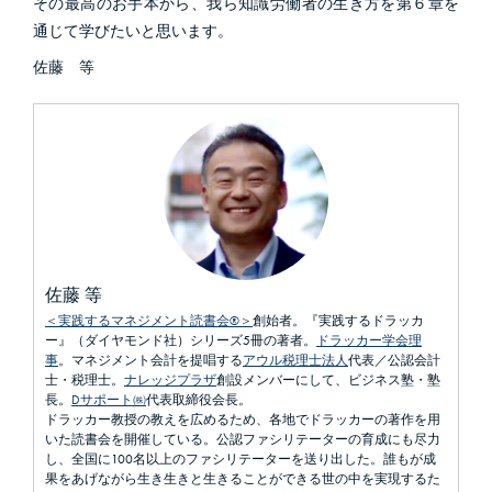
その最高のお手本から、我ら知識労働者の生き方を第６章を
通じて学びたいと思います。
佐藤 等
佐藤 等
＜実践するマネジメント読書会®＞
創始者。『実践するドラッカ
ー』（ダイヤモンド社）シリーズ5冊の著者。
ドラッカー学会理
事
。マネジメント会計を提唱する
アウル税理士法人
代表／公認会計
士・税理士。
ナレッジプラザ
創設メンバーにして、ビジネス塾・塾
長。
Dサポート㈱
代表取締役会長。
ドラッカー教授の教えを広めるため、各地でドラッカーの著作を用
いた読書会を開催している。公認ファシリテーターの育成にも尽力
し、全国に100名以上のファシリテーターを送り出した。誰もが成
果をあげながら生き生きと生きることができる世の中を実現するた