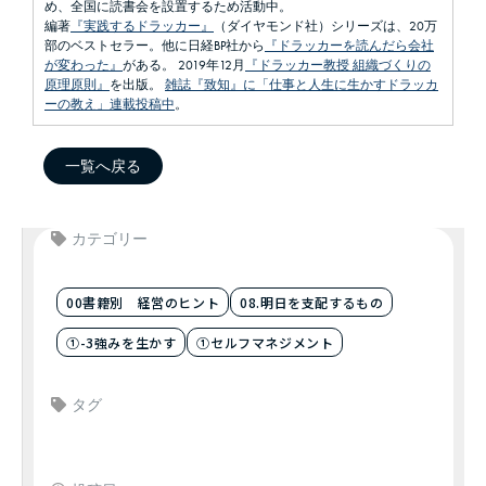
め、全国に読書会を設置するため活動中。
編著
『実践するドラッカー』
（ダイヤモンド社）シリーズは、20万
部のベストセラー。他に日経BP社から
『ドラッカーを読んだら会社
が変わった』
がある。 2019年12月
『ドラッカー教授 組織づくりの
原理原則』
を出版。
雑誌『致知』に「仕事と人生に生かすドラッカ
ーの教え」連載投稿中
。
一覧へ戻る
カテゴリー
00書籍別 経営のヒント
08.明日を支配するもの
①-3強みを生かす
①セルフマネジメント
タグ