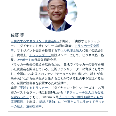
佐藤 等
＜実践するマネジメント読書会®＞
創始者。『実践するドラッカ
ー』（ダイヤモンド社）シリーズ5冊の著者。
ドラッカー学会理
事
。マネジメント会計を提唱する
アウル税理士法人
代表／公認会計
士・税理士。
ナレッジプラザ
創設メンバーにして、ビジネス塾・塾
長。
Dサポート㈱
代表取締役会長。
ドラッカー教授の教えを広めるため、各地でドラッカーの著作を用
いた読書会を開催している。公認ファシリテーターの育成にも尽力
し、全国に100名以上のファシリテーターを送り出した。誰もが成
果をあげながら生き生きと生きることができる世の中を実現するた
め、全国に読書会を設置するため活動中。
編著
『実践するドラッカー』
（ダイヤモンド社）シリーズは、20万
部のベストセラー。他に日経BP社から
『ドラッカーを読んだら会社
が変わった』
がある。 2019年12月
『ドラッカー教授 組織づくりの
原理原則』
を出版。
雑誌『致知』に「仕事と人生に生かすドラッカ
ーの教え」連載投稿中
。