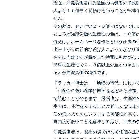
現在、知識労働者は先進国の労働者の半数
人より１０倍早く荷揚げを行うことが出来
せん。
その差は、せいぜい２～３倍ではないでし
ところが知識労働の生産性の差は、１０倍
例えば、ホームページを作るという仕事の
出来上がりの質的な差は人によってかなり
さらに当然ですが費やした時間にも差があ
簡単に生産性で２～３倍以上の差がつきま
それが知識労働の特性です。
ドラッカー博士は、「断絶の時代」におい
「生産性の低い産業に国民をとどめる政策
て読むことができます。経営者は、生産性
事では、生計を立てることが難しくなりま
価の低い人たちにシフトする可能性が高く
自由度が低いことを意味しており、工夫の
知識労働者は、費用の塊ではなく価値を生