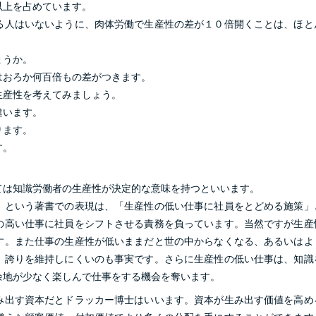
以上を占めています。
る人はいないように、肉体労働で生産性の差が１０倍開くことは、ほと
ょうか。
はおろか何百倍もの差がつきます。
生産性を考えてみましょう。
違います。
ります。
す。
ては知識労働者の生産性が決定的な意味を持つといいます。
」という著書での表現は、「生産性の低い仕事に社員をとどめる施策」
の高い仕事に社員をシフトさせる責務を負っています。当然ですが生産
す。また仕事の生産性が低いままだと世の中からなくなる、あるいはよ
、誇りを維持しにくいのも事実です。さらに生産性の低い仕事は、知識
余地が少なく楽しんで仕事をする機会を奪います。
み出す資本だとドラッカー博士はいいます。資本が生み出す価値を高め