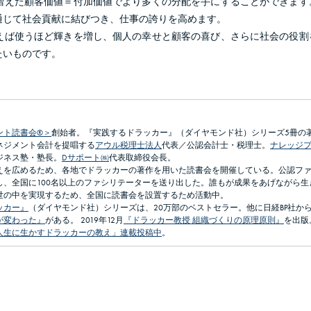
増えた顧客価値＝付加価値でより多くの分配を手にすることができます
通じて社会貢献に結びつき、仕事の誇りを高めます。
えば使うほど輝きを増し、個人の幸せと顧客の喜び、さらに社会の役割
たいものです。
ント読書会®＞
創始者。『実践するドラッカー』（ダイヤモンド社）シリーズ5冊の
ネジメント会計を提唱する
アウル税理士法人
代表／公認会計士・税理士。
ナレッジ
ジネス塾・塾長。
Dサポート㈱
代表取締役会長。
えを広めるため、各地でドラッカーの著作を用いた読書会を開催している。公認フ
し、全国に100名以上のファシリテーターを送り出した。誰もが成果をあげながら生
世の中を実現するため、全国に読書会を設置するため活動中。
ッカー』
（ダイヤモンド社）シリーズは、20万部のベストセラー。他に日経BP社か
が変わった』
がある。 2019年12月
『ドラッカー教授 組織づくりの原理原則』
を出版
人生に生かすドラッカーの教え」連載投稿中
。