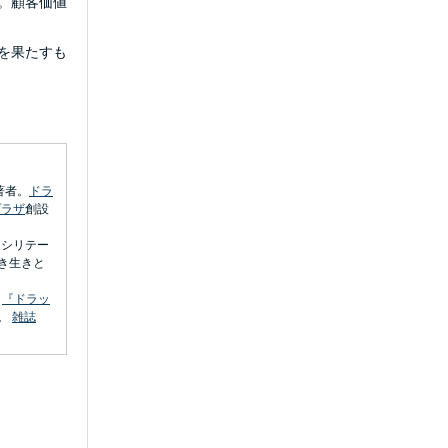
。顧客価値
を果たすも
著者。
ドラ
プラザ
創設
ァシリテー
き生きと
ら
『ドラッ
。
雑誌