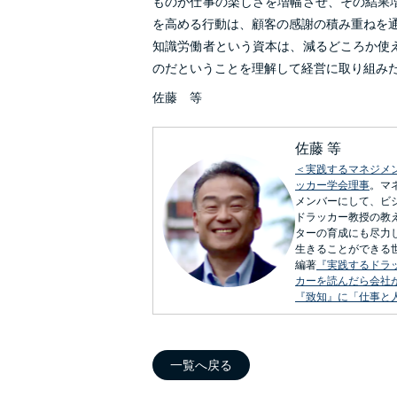
ものが仕事の楽しさを増幅させ、その結果
を高める行動は、顧客の感謝の積み重ねを
知識労働者という資本は、減るどころか使
のだということを理解して経営に取り組み
佐藤 等
佐藤 等
＜実践するマネジメ
ッカー学会理事
。マ
メンバーにして、ビ
ドラッカー教授の教
ターの育成にも尽力
生きることができる
編著
『実践するドラ
カーを読んだら会社
『致知』に「仕事と
一覧へ戻る