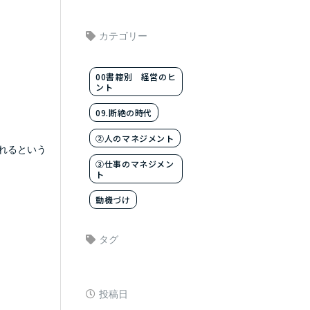
カテゴリー
00書籍別 経営のヒ
ント
09.断絶の時代
②人のマネジメント
れるという
③仕事のマネジメン
ト
動機づけ
タグ
投稿日