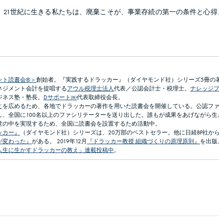
、21世紀に生きる私たちは、廃棄こそが、事業存続の第一の条件と心得
ント読書会®＞
創始者。『実践するドラッカー』（ダイヤモンド社）シリーズ5冊の
ネジメント会計を提唱する
アウル税理士法人
代表／公認会計士・税理士。
ナレッジ
ジネス塾・塾長。
Dサポート㈱
代表取締役会長。
えを広めるため、各地でドラッカーの著作を用いた読書会を開催している。公認フ
し、全国に100名以上のファシリテーターを送り出した。誰もが成果をあげながら生
世の中を実現するため、全国に読書会を設置するため活動中。
ッカー』
（ダイヤモンド社）シリーズは、20万部のベストセラー。他に日経BP社か
が変わった』
がある。 2019年12月
『ドラッカー教授 組織づくりの原理原則』
を出版
人生に生かすドラッカーの教え」連載投稿中
。