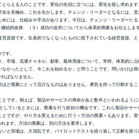
てとらえる人のことです。変化の先頭に立つには、変化を探し求めます
変化を見極め、これを生かします。チェンジ・リーダーとなるには、意
ためには、仕組みや手法があります。今日は、チェンジ・リーダーたる
）継続的改善、（３）成功の追求についてから体系的廃棄をお伝えしま
経営資源です。生産的でなくなったものに投下されている経営資源、と
のです。
ス、市場、流通チャネル、顧客、最終用途について、常時、体系的に点
いなかったとして、今これを始めるか」と問うことです。問いかけは簡
ければなりません。
功ほど廃棄にとって厄介なものはありません。勇気を持って行動するこ
ことです。例えば、製品やサービスの寿命があと数年といわれるように
としているときには、廃棄を行う絶好の機会です。これら製品やサー
ことですが、やり方を変えるために行う＜方法の廃棄＞もあります。変
われます。方法の廃棄は、別の方法を要求します。
ないと現場は、大混乱です。パイロットテストを繰り返して正解を探り