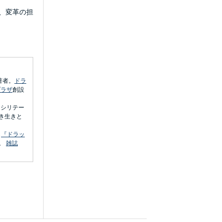
、変革の担
著者。
ドラ
プラザ
創設
ァシリテー
き生きと
ら
『ドラッ
。
雑誌