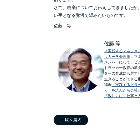
さて、廃棄についてお伝えしてきましたが
い手となる覚悟で望みたいものです。
佐藤 等
佐藤 等
＜実践するマネジメ
ッカー学会理事
。マ
メンバーにして、ビ
ドラッカー教授の教
ターの育成にも尽力
生きることができる
編著
『実践するドラ
カーを読んだら会社
『致知』に「仕事と
一覧へ戻る