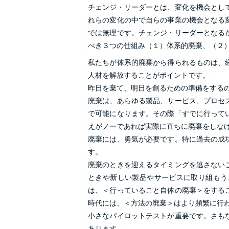
チェンジ・リーダーとは、変化を機会とし
れらの変化の中で自らの事業の機会となる
では無理です。チェンジ・リーダーとなる
べき３つの仕組み（１）体系的廃棄、（２
私たちが体系的廃棄から得られるものは、
人材を解放することがポイントです。
昨日を棄て、明日を創るための準備をする
廃棄は、あらゆる製品、サービス、プロセ
で可能になります。その際「すでに行って
えがノーであれば実際に直ちに廃棄をしな
廃棄には、勇気が必要です。特に過去の成
す。
廃棄のときを迎えるタイミングを逃さない
ときや新しい製品やサービスに取り組もう
は、＜行っていること自体の廃棄＞をする
時代には、＜方法の廃棄＞はより頻繁に行
小さなパイロットテストが重要です。さも
あります。